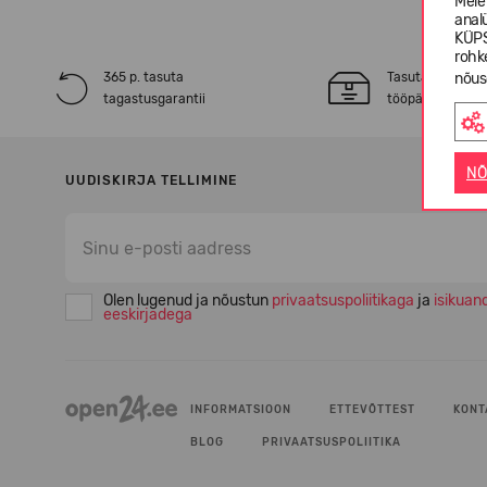
Meie
anal
KÜPS
rohk
365 p. tasuta
Tasuta* tarne 2
nõus
tagastusgarantii
tööpäeva jooksu
NÕ
UUDISKIRJA TELLIMINE
Olen lugenud ja nõustun
privaatsuspoliitikaga
ja
isikuan
eeskirjadega
INFORMATSIOON
ETTEVÕTTEST
KONT
BLOG
PRIVAATSUSPOLIITIKA