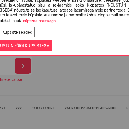
 veebileht kasutab küpsiseid veebilehe funktsionaalsuse, veebilehe jõud
üüsi, isikupärastatud sisu ja reklaamide jaoks. Klõpsates "NÕUSTUN 
ISEGA" nõustute sellise kasutuse ja teabe jagamisega meie partneritega. 
em teavet meie küpsiste kasutamise ja partnerite kohta ning samuti saat
-4
olekut muuta
Valikus rohkem kui 5 000 erinevat
99% O
küpsiste poliitikaga.
l
jalatsimudelit
oma 
Küpsiste seaded
USTUN KÕIGI KÜPSISTEGA
dmete kaitse
AKT
KKK
TAGASTAMINE
KAUPADE KOHALETOIMETAMINE
H