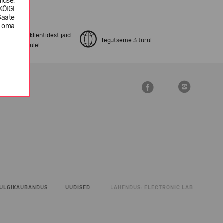
luse,
KÕIGI
Saate
e oma
pen24.ee klientidest jäid
Tegutseme 3 turul
ostuga rahule!
ULGIKAUBANDUS
UUDISED
LAHENDUS:
ELECTRONIC LAB