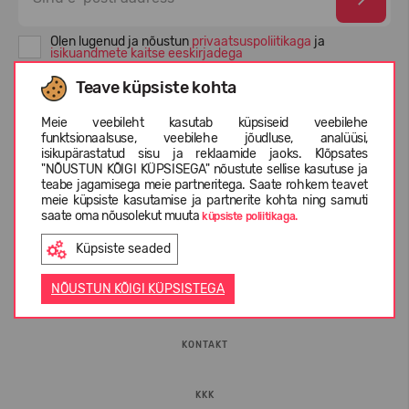
Olen lugenud ja nõustun
privaatsuspoliitikaga
ja
isikuandmete kaitse eeskirjadega
Teave küpsiste kohta
Meie veebileht kasutab küpsiseid veebilehe
funktsionaalsuse, veebilehe jõudluse, analüüsi,
isikupärastatud sisu ja reklaamide jaoks. Klõpsates
"NÕUSTUN KÕIGI KÜPSISEGA" nõustute sellise kasutuse ja
teabe jagamisega meie partneritega. Saate rohkem teavet
meie küpsiste kasutamise ja partnerite kohta ning samuti
saate oma nõusolekut muuta
küpsiste poliitikaga.
INFORMATSIOON
Küpsiste seaded
NÕUSTUN KÕIGI KÜPSISTEGA
ETTEVÕTTEST
KONTAKT
KKK