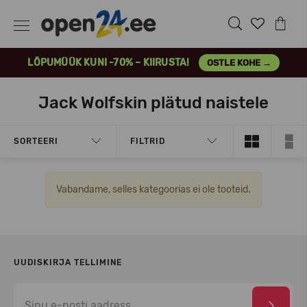
LÕPUMÜÜK KUNI -70% – KIIRUSTA!
OSTLE KOHE →
Jack Wolfskin plätud naistele
SORTEERI
FILTRID
Vabandame, selles kategoorias ei ole tooteid.
UUDISKIRJA TELLIMINE