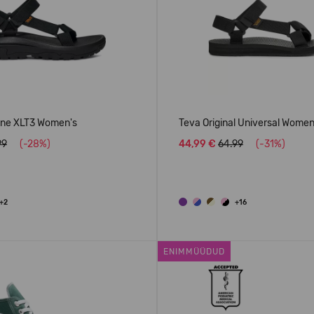
ane XLT3 Women's
Teva Original Universal Women
99
(-28%)
44,99 €
64.99
(-31%)
+2
+16
ENIMMÜÜDUD