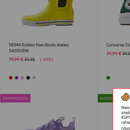
REIMA Rubber Rain Boots Ankles
Converse Ct
5400039A
39,99 €
94.
19,99 €
34.95
(-43%)
+1
ENIMMÜÜDUD
SUVEKS
Meie
anal
KÜPS
rohk
nõus