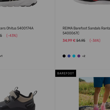
ers Ohitus 5400174A
REIMA Barefoot Sandals Rant
5400067C
95
(-43%)
34,99 €
54.95
(-36%)
+1
+2
BAREFOOT