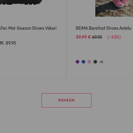
Tec Mid-Season Shoes Viikari
REIMA Barefoot Shoes Astelu
39,99 €
69.95
(-43%)
K: 89.95
+2
ROHKEM