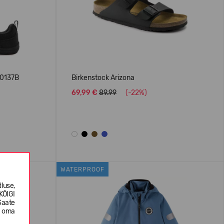
00137B
Birkenstock Arizona
69,99 €
89.99
(-22%)
WATERPROOF
luse,
KÕIGI
Saate
e oma