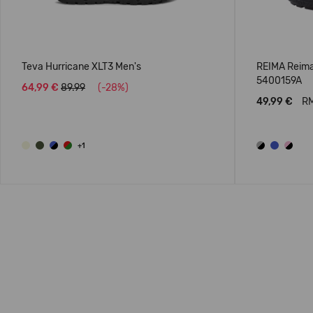
Teva Hurricane XLT3 Men's
REIMA Reima
5400159A
64,99 €
89.99
(-28%)
49,99 €
RM
+1