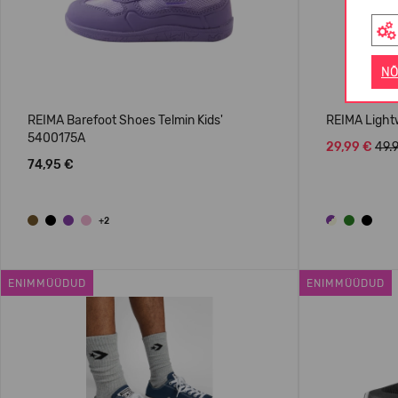
NÕ
REIMA Barefoot Shoes Telmin Kids'
REIMA Light
5400175A
29,99 €
49.
74,95 €
+2
ENIMMÜÜDUD
ENIMMÜÜDUD