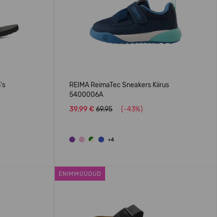
's
REIMA ReimaTec Sneakers Kiirus
5400006A
39,99 €
69.95
(-43%)
+4
ENIMMÜÜDUD