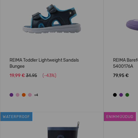
REIMA Toddler Lightweight Sandals
REIMA Baref
Bungee
5400176A
19,99 €
34.95
(-43%)
79,95 €
+4
WATERPROOF
ENIMMÜÜDUD