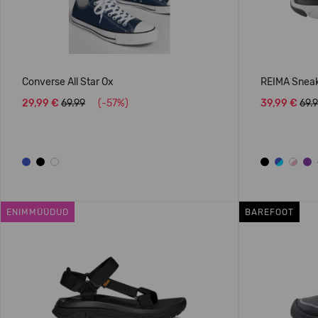
Converse All Star Ox
REIMA Sneak
29,99 €
69.99
(-57%)
39,99 €
69.
ENIMMÜÜDUD
BAREFOOT