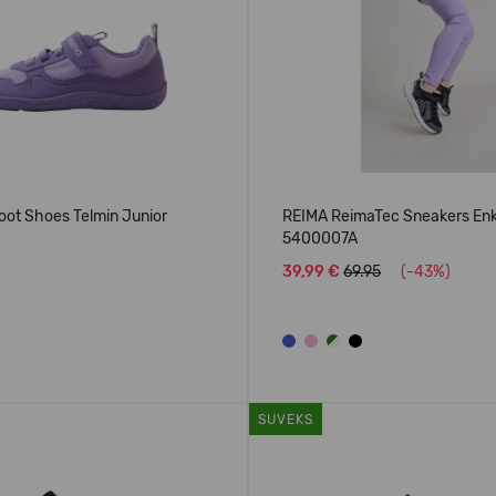
oot Shoes Telmin Junior
REIMA ReimaTec Sneakers En
5400007A
39,99 €
69.95
(-43%)
SUVEKS