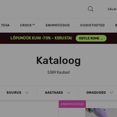
JÄLGI
TEVA
CROCS™
ENIMMÜÜDUD
UUDISTOOTED
LÕPUMÜÜK KUNI -70% – KIIRUSTA!
OSTLE KOHE →
Kataloog
5389 Kaubad
SUURUS
AASTAAEG
OMADUSED
ENIMMÜÜDUD