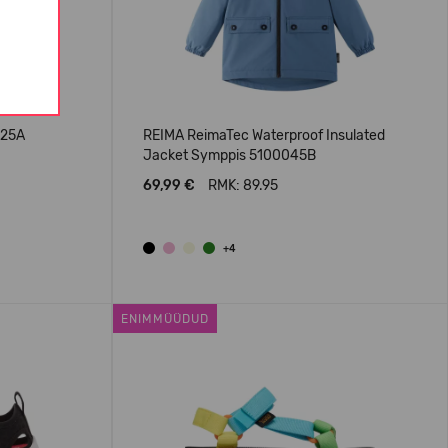
025A
REIMA ReimaTec Waterproof Insulated
Jacket Symppis 5100045B
69,99 €
RMK: 89.95
+4
ENIMMÜÜDUD