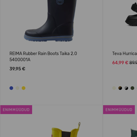
REIMA Rubber Rain Boots Taika 2.0
Teva Hurric
5400001A
64,99 €
89.
39,95 €
ENIMMÜÜDUD
ENIMMÜÜDUD