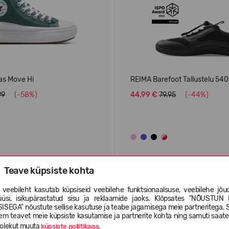
as Move Hi
REIMA Barefoot Tallustelu 54
99
(-58%)
44,99 €
79.95
(-44%)
Teave küpsiste kohta
ENIMMÜÜDUD
 veebileht kasutab küpsiseid veebilehe funktsionaalsuse, veebilehe jõud
üüsi, isikupärastatud sisu ja reklaamide jaoks. Klõpsates "NÕUSTUN 
ISEGA" nõustute sellise kasutuse ja teabe jagamisega meie partneritega. 
em teavet meie küpsiste kasutamise ja partnerite kohta ning samuti saat
olekut muuta
küpsiste poliitikaga.