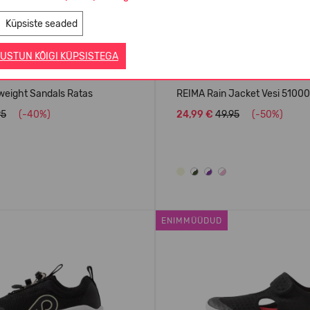
Küpsiste seaded
USTUN KÕIGI KÜPSISTEGA
weight Sandals Ratas
REIMA Rain Jacket Vesi 5100
95
(-40%)
24,99 €
49.95
(-50%)
ENIMMÜÜDUD