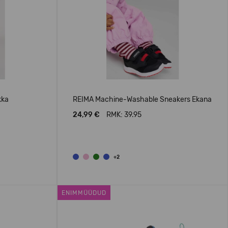
kka
REIMA Machine-Washable Sneakers Ekana
24,99 €
RMK: 39.95
+2
ENIMMÜÜDUD