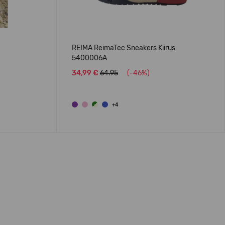
REIMA ReimaTec Sneakers Kiirus
5400006A
34,99 €
64.95
(-46%)
+4