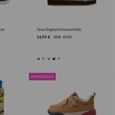
aan
Teva Original Universal Kids'
34,99 €
RMK: 49.99
+1
ENIMMÜÜDUD