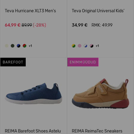
Teva Hurricane XLT3 Men's
Teva Original Universal Kids'
64,99 €
89.99
(-28%)
34,99 €
RMK: 49.99
+1
+1
BAREFOOT
ENIMMÜÜDUD
REIMA Barefoot Shoes Astelu
REIMA ReimaTec Sneakers