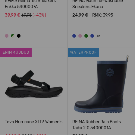
REIMA ReimaTec Sneakers
REIMA Machine-Washable
Enkka 5400007A
Sneakers Ekana
39,99 €
69.95
(-43%)
24,99 €
RMK: 39.95
+2
ENIMMÜÜDUD
WATERPROOF
Teva Hurricane XLT3 Women's
REIMA Rubber Rain Boots
Taika 2.0 5400001A