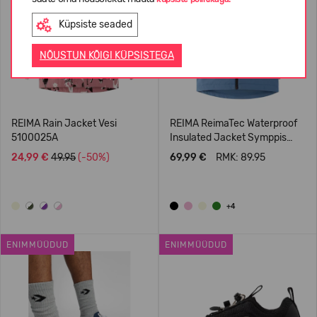
Küpsiste seaded
NÕUSTUN KÕIGI KÜPSISTEGA
REIMA Rain Jacket Vesi
REIMA ReimaTec Waterproof
5100025A
Insulated Jacket Symppis
5100045B
24,99 €
49.95
(-50%)
69,99 €
RMK: 89.95
+4
ENIMMÜÜDUD
ENIMMÜÜDUD