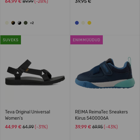
64,99 €
89.99
(-28%)
39,95 €
+2
SUVEKS
ENIMMÜÜDUD
Teva Original Universal
REIMA ReimaTec Sneakers
Women's
Kiirus 5400006A
44,99 €
64.99
(-31%)
39,99 €
69.95
(-43%)