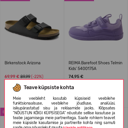
Birkenstock Arizona
REIMA Barefoot Shoes Telmin
Kids' 5400175A
69,99 €
89.99
(-22%)
74,95 €
Teave küpsiste kohta
+1
Meie veebileht kasutab küpsiseid veebilehe
funktsionaalsuse, veebilehe jõudluse, analüüsi,
isikupärastatud sisu ja reklaamide jaoks. Klõpsates
ENIMMÜÜDUD
WATERPROOF
"NÕUSTUN KÕIGI KÜPSISEGA" nõustute sellise kasutuse ja
teabe jagamisega meie partneritega. Saate rohkem teavet
meie küpsiste kasutamise ja partnerite kohta ning samuti
saate oma nõusolekut muuta
küpsiste poliitikaga.