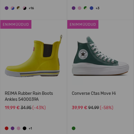
+16
+3
ENIMMÜÜDUD
ENIMMÜÜDUD
REIMA Rubber Rain Boots
Converse Ctas Move Hi
Ankles 5400039A
19,99 €
34.95
(-43%)
39,99 €
94.99
(-58%)
+1