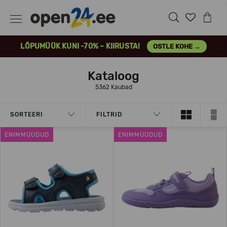
LÕPUMÜÜK KUNI -70% – KIIRUSTA!
OSTLE KOHE →
Kataloog
5362 Kaubad
SORTEERI
FILTRID
ENIMMÜÜDUD
ENIMMÜÜDUD