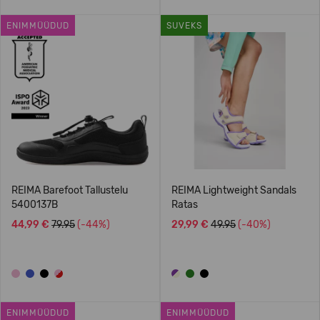
ENIMMÜÜDUD
SUVEKS
REIMA Barefoot Tallustelu
REIMA Lightweight Sandals
5400137B
Ratas
44,99 €
79.95
(-44%)
29,99 €
49.95
(-40%)
ENIMMÜÜDUD
ENIMMÜÜDUD