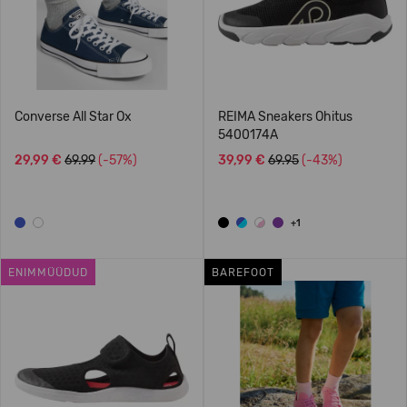
Converse All Star Ox
REIMA Sneakers Ohitus
5400174A
29,99 €
69.99
(-57%)
39,99 €
69.95
(-43%)
+1
ENIMMÜÜDUD
BAREFOOT