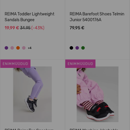
REIMA Toddler Lightweight
REIMA Barefoot Shoes Telmin
Sandals Bungee
Junior 5400176A
19,99 €
34.95
(-43%)
79,95 €
+4
ENIMMÜÜDUD
ENIMMÜÜDUD