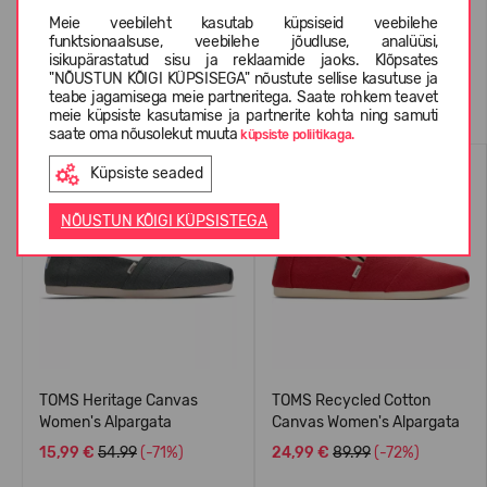
Meie veebileht kasutab küpsiseid veebilehe
funktsionaalsuse, veebilehe jõudluse, analüüsi,
isikupärastatud sisu ja reklaamide jaoks. Klõpsates
"NÕUSTUN KÕIGI KÜPSISEGA" nõustute sellise kasutuse ja
Sarnased tooted
teabe jagamisega meie partneritega. Saate rohkem teavet
meie küpsiste kasutamise ja partnerite kohta ning samuti
saate oma nõusolekut muuta
küpsiste poliitikaga.
SUVEKS
SUVEKS
Küpsiste seaded
NÕUSTUN KÕIGI KÜPSISTEGA
TOMS Heritage Canvas
TOMS Recycled Cotton
Women's Alpargata
Canvas Women's Alpargata
15,99 €
54.99
(-71%)
24,99 €
89.99
(-72%)