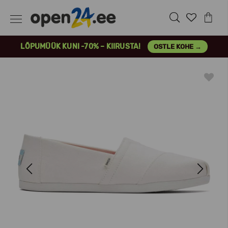
LÕPUMÜÜK KUNI -70% – KIIRUSTA!
OSTLE KOHE →
Previous
Next