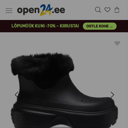
LÕPUMÜÜK KUNI -70% – KIIRUSTA!
OSTLE KOHE →
Previous
Next