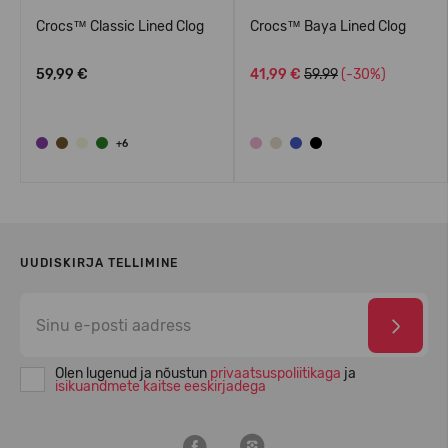
Crocs™ Classic Lined Clog
Crocs™ Baya Lined Clog
59,99 €
41,99 €
59.99
(-30%)
+6
UUDISKIRJA TELLIMINE
Olen lugenud ja nõustun
privaatsuspoliitikaga
ja
isikuandmete kaitse eeskirjadega