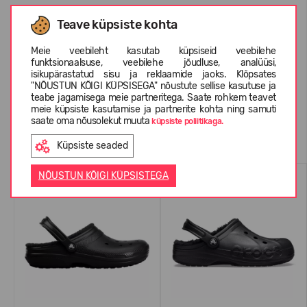
Teave küpsiste kohta
INFORMATSIOON KOHTA CROCS™
Meie veebileht kasutab küpsiseid veebilehe
funktsionaalsuse, veebilehe jõudluse, analüüsi,
KLIENTIDE ARVUSTUSED (0)
isikupärastatud sisu ja reklaamide jaoks. Klõpsates
"NÕUSTUN KÕIGI KÜPSISEGA" nõustute sellise kasutuse ja
teabe jagamisega meie partneritega. Saate rohkem teavet
meie küpsiste kasutamise ja partnerite kohta ning samuti
saate oma nõusolekut muuta
küpsiste poliitikaga.
Sarnased tooted
Küpsiste seaded
NÕUSTUN KÕIGI KÜPSISTEGA