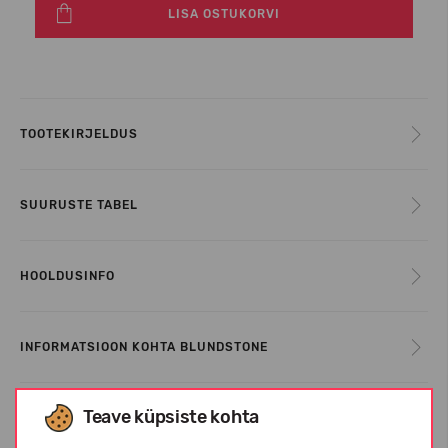
LISA OSTUKORVI
TOOTEKIRJELDUS
SUURUSTE TABEL
HOOLDUSINFO
INFORMATSIOON KOHTA BLUNDSTONE
Teave küpsiste kohta
KLIENTIDE ARVUSTUSED (0)