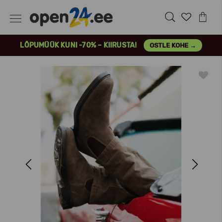
LÕPUMÜÜK KUNI -70% – KIIRUSTA!
OSTLE KOHE →
Previous
Next