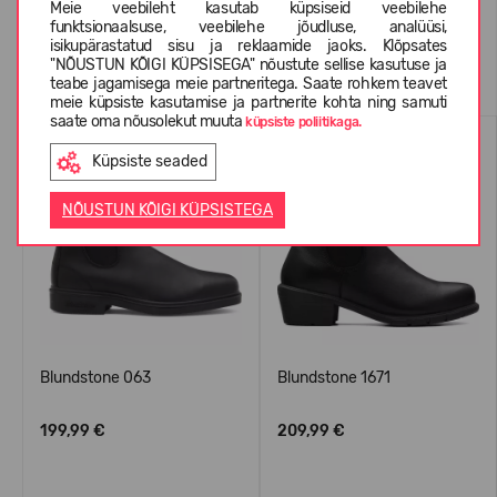
Meie veebileht kasutab küpsiseid veebilehe
funktsionaalsuse, veebilehe jõudluse, analüüsi,
isikupärastatud sisu ja reklaamide jaoks. Klõpsates
Sarnased tooted
"NÕUSTUN KÕIGI KÜPSISEGA" nõustute sellise kasutuse ja
teabe jagamisega meie partneritega. Saate rohkem teavet
meie küpsiste kasutamise ja partnerite kohta ning samuti
saate oma nõusolekut muuta
küpsiste poliitikaga.
Küpsiste seaded
NÕUSTUN KÕIGI KÜPSISTEGA
Blundstone 063
Blundstone 1671
199,99 €
209,99 €