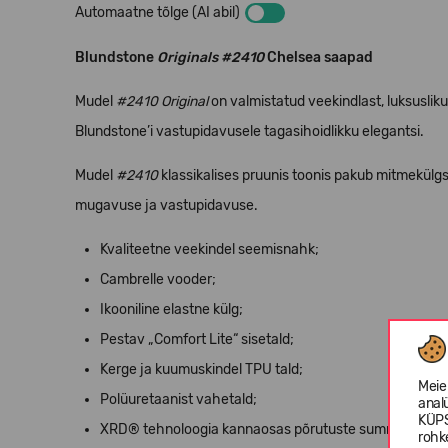
Automaatne tõlge (AI abil)
Blundstone
Originals #2410
Chelsea saapad
Mudel
#2410 Original
on valmistatud veekindlast, luksuslik
Blundstone’i vastupidavusele tagasihoidlikku elegantsi.
Mudel
#2410
klassikalises pruunis toonis pakub mitmekülgs
mugavuse ja vastupidavuse.
Kvaliteetne veekindel seemisnahk;
Cambrelle vooder;
Ikooniline elastne külg;
Pestav „Comfort Lite“ sisetald;
Kerge ja kuumuskindel TPU tald;
Meie
Polüuretaanist vahetald;
anal
KÜPS
XRD® tehnoloogia kannaosas põrutuste summutamise
rohk