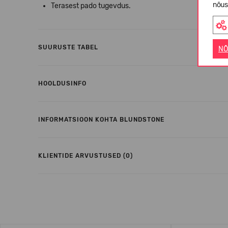
nõus
Terasest pado tugevdus.
SUURUSTE TABEL
NÕ
HOOLDUSINFO
INFORMATSIOON KOHTA BLUNDSTONE
KLIENTIDE ARVUSTUSED (0)