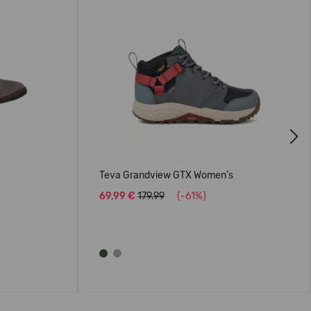
Next
Teva Grandview GTX Women's
69,99 €
179.99
(-61%)