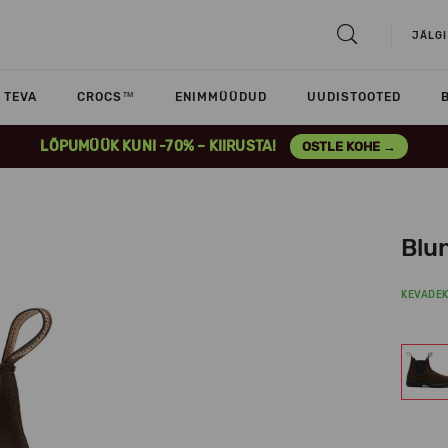
JÄLGI
TEVA
CROCS™
ENIMMÜÜDUD
UUDISTOOTED
LÕPUMÜÜK KUNI -70% – KIIRUSTA!
OSTLE KOHE →
Blu
KEVADE