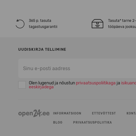
365 p. tasuta
Tasuta* tarne 2
tagastusgarantii
tööpäeva jooksu
UUDISKIRJA TELLIMINE
Olen lugenud ja nõustun
privaatsuspoliitikaga
ja
isikuan
eeskirjadega
INFORMATSIOON
ETTEVÕTTEST
KONT
BLOG
PRIVAATSUSPOLIITIKA