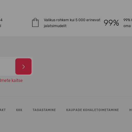
-4
Valikus rohkem kui 5 000 erinevat
99% O
l
jalatsimudelit
oma 
dmete kaitse
AKT
KKK
TAGASTAMINE
KAUPADE KOHALETOIMETAMINE
H