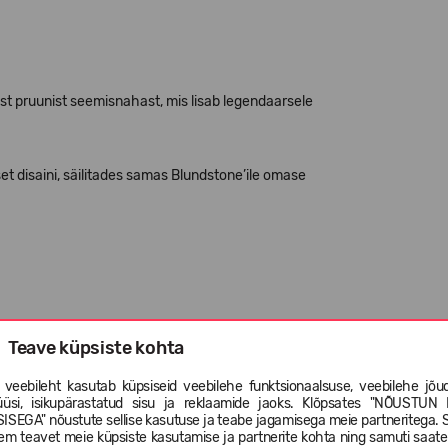
ust pruunist seemisnahast, mis lisab legendaarsele
et disaini, säilitades samas Blundstone’ile omase
Teave küpsiste kohta
 veebileht kasutab küpsiseid veebilehe funktsionaalsuse, veebilehe jõud
üüsi, isikupärastatud sisu ja reklaamide jaoks. Klõpsates "NÕUSTUN 
ISEGA" nõustute sellise kasutuse ja teabe jagamisega meie partneritega. 
ks;
em teavet meie küpsiste kasutamise ja partnerite kohta ning samuti saat