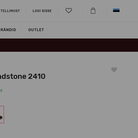
 TELLIMUST
LOGI SISSE
BRÄNDID
OUTLET
ndstone 2410
KS