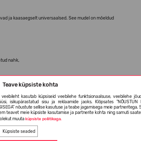
vad ja kaasaegselt universaalsed. See mudel on mõeldud
atud nahk,
Teave küpsiste kohta
de absorbeerimise,
 veebileht kasutab küpsiseid veebilehe funktsionaalsuse, veebilehe jõud
üüsi, isikupärastatud sisu ja reklaamide jaoks. Klõpsates "NÕUSTUN 
ISEGA" nõustute sellise kasutuse ja teabe jagamisega meie partneritega. 
em teavet meie küpsiste kasutamise ja partnerite kohta ning samuti saat
olekut muuta
küpsiste poliitikaga.
Küpsiste seaded