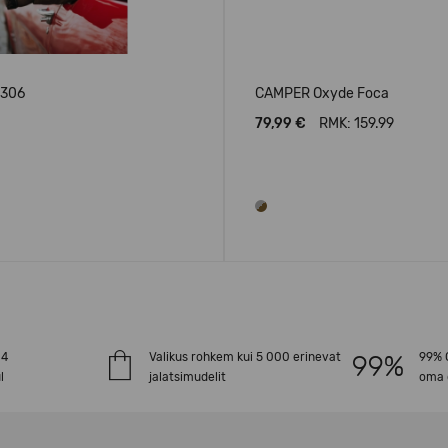
1306
CAMPER Oxyde Foca
79,99 €
RMK: 159.99
-4
Valikus rohkem kui 5 000 erinevat
99% O
l
jalatsimudelit
oma 