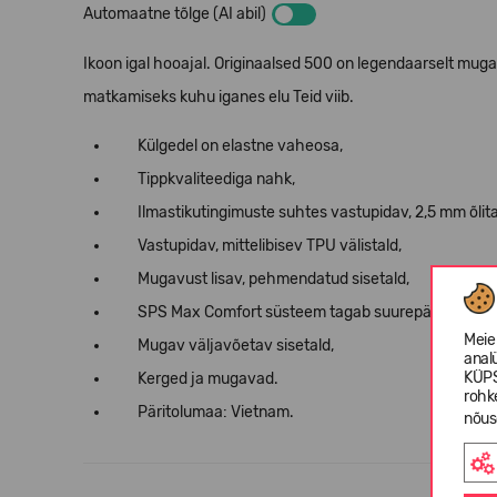
Automaatne tõlge (AI abil)
Ikoon igal hooajal. Originaalsed
500 on legendaarselt muga
matkamiseks kuhu iganes elu Teid viib.
Külgedel on elastne vaheosa,
Tippkvaliteediga nahk,
Ilmastikutingimuste suhtes vastupidav, 2,5 mm õlit
Vastupidav, mittelibisev TPU välistald,
Mugavust lisav, pehmendatud sisetald,
SPS Max Comfort süsteem tagab suurepärase lööki
Meie
Mugav väljavõetav sisetald,
anal
KÜPS
Kerged ja mugavad.
rohk
Päritolumaa: Vietnam.
nõus