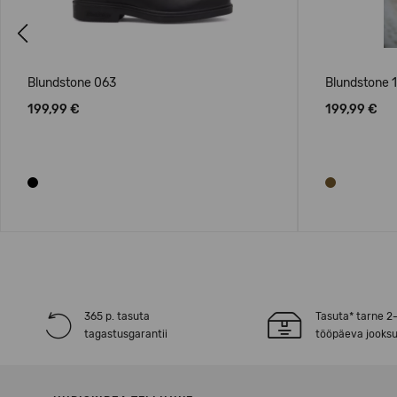
Previous
Blundstone 063
Blundstone 
199,99 €
199,99 €
365 p. tasuta
Tasuta* tarne 2
tagastusgarantii
tööpäeva jooksu