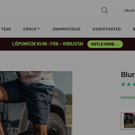
JÄLGI
TEVA
CROCS™
ENIMMÜÜDUD
UUDISTOOTED
LÕPUMÜÜK KUNI -70% – KIIRUSTA!
OSTLE KOHE →
Blu
KEVADE