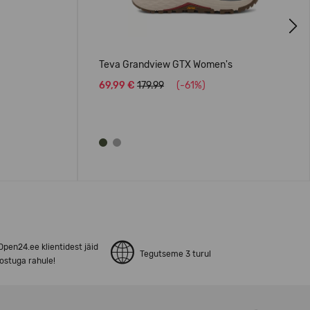
Next
Teva Grandview GTX Women's
69,99 €
179.99
(-61%)
pen24.ee klientidest jäid
Tegutseme 3 turul
ostuga rahule!