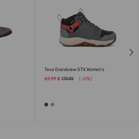
Next
Teva Grandview GTX Women's
69,99 €
179.99
(-61%)