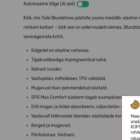
Automaatne tõlge (AI abil)
Kõik, mis Teile Blundstone jalatsite juures meeldib: elast
rohkem kaitset
– kõik see on sellel mudelil olemas. Blunds
seninägemata kohti.
Külgedel on elastne vaheosa;
Tippkvaliteediga impregneeritud nahk;
Nahast vooder;
Vastupidav, mittelibisev TPU välistald;
Mugavust lisav pehmendatud sisetald;
SPS Max Comfort süsteem tagab suurepärase löökide 
Eriti mugav ja lööke absorbeeriv, väljavõetav sisetal
Vastavalt tellimusele täiendav sisetaldade komplekt;
Meie
anal
Kerged ja mugavad;
KÜPS
rohk
Päritolumaa: Vietnam.
nõus