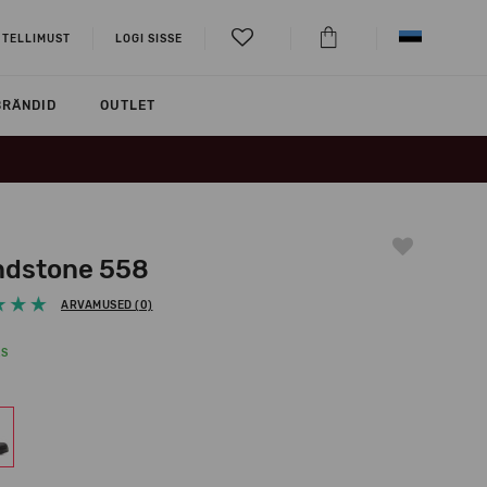
 TELLIMUST
LOGI SISSE
BRÄNDID
OUTLET
ndstone 558
ARVAMUSED (0)
KS