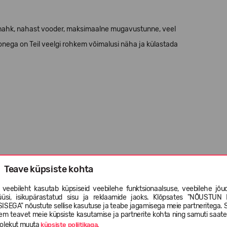
ne nahk, nahast vooder, maksimaalne mugavustunne, veel
tonega on Teil veelgi rohkem võimalusi näha ja külastada
absorbeerimise;
Teave küpsiste kohta
d XRD® tehnoloogiaga kannalöökide piirkonnas;
 veebileht kasutab küpsiseid veebilehe funktsionaalsuse, veebilehe jõud
üüsi, isikupärastatud sisu ja reklaamide jaoks. Klõpsates "NÕUSTUN 
ISEGA" nõustute sellise kasutuse ja teabe jagamisega meie partneritega. 
em teavet meie küpsiste kasutamise ja partnerite kohta ning samuti saat
olekut muuta
küpsiste poliitikaga.