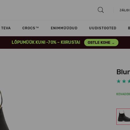
JÄLGI
TEVA
CROCS™
ENIMMÜÜDUD
UUDISTOOTED
LÕPUMÜÜK KUNI -70% – KIIRUSTA!
OSTLE KOHE →
Blu
KEVADE