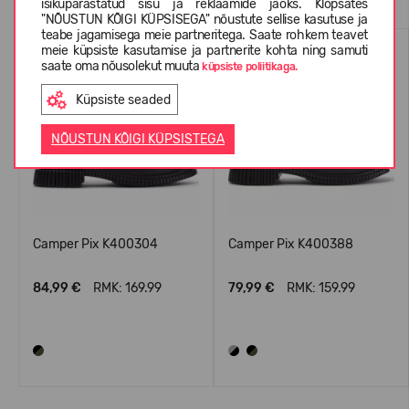
isikupärastatud sisu ja reklaamide jaoks. Klõpsates
"NÕUSTUN KÕIGI KÜPSISEGA" nõustute sellise kasutuse ja
teabe jagamisega meie partneritega. Saate rohkem teavet
meie küpsiste kasutamise ja partnerite kohta ning samuti
saate oma nõusolekut muuta
küpsiste poliitikaga.
Küpsiste seaded
NÕUSTUN KÕIGI KÜPSISTEGA
Camper Pix K400304
Camper Pix K400388
84,99 €
RMK: 169.99
79,99 €
RMK: 159.99