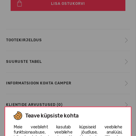
LISA OSTUKORVI
TOOTEKIRJELDUS
SUURUSTE TABEL
INFORMATSIOON KOHTA CAMPER
KLIENTIDE ARVUSTUSED (0)
Teave küpsiste kohta
Meie veebileht kasutab küpsiseid veebilehe
Sarnased tooted
funktsionaalsuse, veebilehe jõudluse, analüüsi,