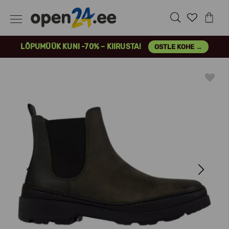
LÕPUMÜÜK KUNI -70% – KIIRUSTA!
OSTLE KOHE →
Previous
Next