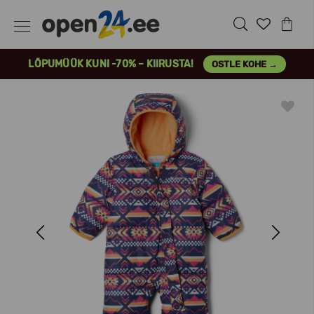
LÕPUMÜÜK KUNI -70% – KIIRUSTA!
OSTLE KOHE →
Previous
Next