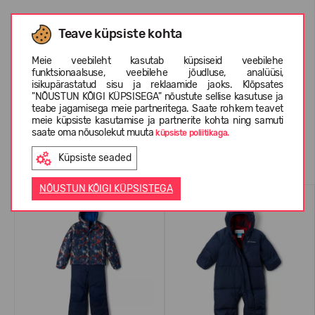
Teave küpsiste kohta
INFORMATSIOON KOHTA COLUMBIA
Meie veebileht kasutab küpsiseid veebilehe
funktsionaalsuse, veebilehe jõudluse, analüüsi,
isikupärastatud sisu ja reklaamide jaoks. Klõpsates
KLIENTIDE ARVUSTUSED (0)
"NÕUSTUN KÕIGI KÜPSISEGA" nõustute sellise kasutuse ja
teabe jagamisega meie partneritega. Saate rohkem teavet
meie küpsiste kasutamise ja partnerite kohta ning samuti
saate oma nõusolekut muuta
küpsiste poliitikaga.
Sarnased tooted
Küpsiste seaded
NÕUSTUN KÕIGI KÜPSISTEGA
WATERPROOF