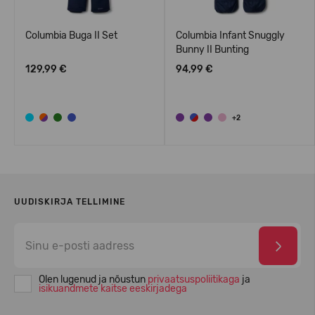
f
Columbia Buga II Set
Columbia Infant Snuggly
Bunny II Bunting
129,99 €
94,99 €
+2
UUDISKIRJA TELLIMINE
Olen lugenud ja nõustun
privaatsuspoliitikaga
ja
isikuandmete kaitse eeskirjadega