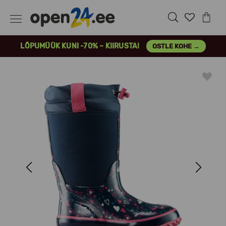
LÕPUMÜÜK KUNI -70% – KIIRUSTA!
OSTLE KOHE →
Previous
Next