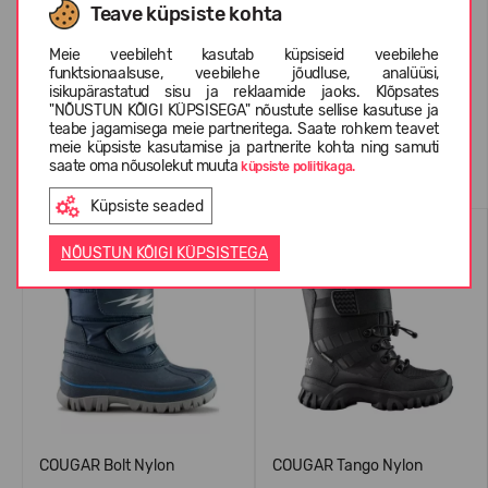
Teave küpsiste kohta
Meie veebileht kasutab küpsiseid veebilehe
KLIENTIDE ARVUSTUSED (0)
funktsionaalsuse, veebilehe jõudluse, analüüsi,
isikupärastatud sisu ja reklaamide jaoks. Klõpsates
"NÕUSTUN KÕIGI KÜPSISEGA" nõustute sellise kasutuse ja
teabe jagamisega meie partneritega. Saate rohkem teavet
meie küpsiste kasutamise ja partnerite kohta ning samuti
Sarnased tooted
saate oma nõusolekut muuta
küpsiste poliitikaga.
Küpsiste seaded
WATERPROOF
WATERPROOF
NÕUSTUN KÕIGI KÜPSISTEGA
COUGAR Bolt Nylon
COUGAR Tango Nylon