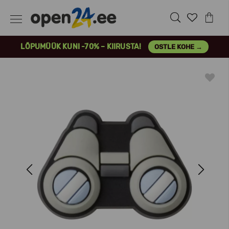
LÕPUMÜÜK KUNI -70% – KIIRUSTA!
OSTLE KOHE →
Previous
Next