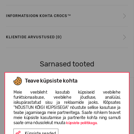
INFORMATSIOON KOHTA CROCS™
KLIENTIDE ARVUSTUSED (0)
Sarnased tooted
Teave küpsiste kohta
Meie veebileht kasutab küpsiseid veebilehe
funktsionaalsuse, veebilehe jõudluse, analüüsi,
isikupärastatud sisu ja reklaamide jaoks. Klõpsates
"NÕUSTUN KÕIGI KÜPSISEGA" nõustute sellise kasutuse ja
teabe jagamisega meie partneritega. Saate rohkem teavet
meie küpsiste kasutamise ja partnerite kohta ning samuti
saate oma nõusolekut muuta
küpsiste poliitikaga.
Küpsiste seaded