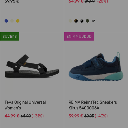
39,95 €
64,99 €
89.99
(-28%)
+2
SUVEKS
ENIMMÜÜDUD
Teva Original Universal
REIMA ReimaTec Sneakers
Women's
Kiirus 5400006A
44,99 €
64.99
(-31%)
39,99 €
69.95
(-43%)