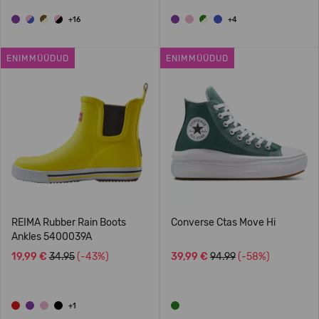
+16
+4
ENIMMÜÜDUD
ENIMMÜÜDUD
REIMA Rubber Rain Boots
Converse Ctas Move Hi
Ankles 5400039A
19,99 €
34.95
(-43%)
39,99 €
94.99
(-58%)
+1