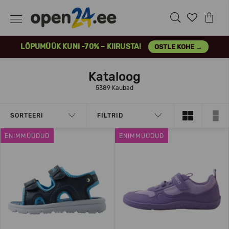
LÕPUMÜÜK KUNI -70% – KIIRUSTA!
OSTLE KOHE →
Kataloog
5389 Kaubad
SORTEERI
FILTRID
ENIMMÜÜDUD
ENIMMÜÜDUD