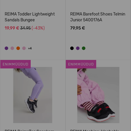
REIMA Toddler Lightweight
REIMA Barefoot Shoes Telmin
Sandals Bungee
Junior 5400176A
19,99 €
34.95
(-43%)
79,95 €
+4
ENIMMÜÜDUD
ENIMMÜÜDUD