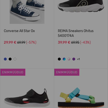
Converse All Star Ox
REIMA Sneakers Ohitus
5400174A
29,99 €
69.99
(-57%)
39,99 €
69.95
(-43%)
+1
ENIMMÜÜDUD
ENIMMÜÜDUD