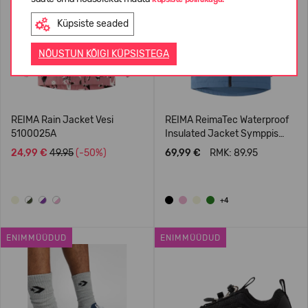
Küpsiste seaded
NÕUSTUN KÕIGI KÜPSISTEGA
REIMA Rain Jacket Vesi
REIMA ReimaTec Waterproof
5100025A
Insulated Jacket Symppis
5100045B
24,99 €
49.95
(-50%)
69,99 €
RMK: 89.95
+4
ENIMMÜÜDUD
ENIMMÜÜDUD