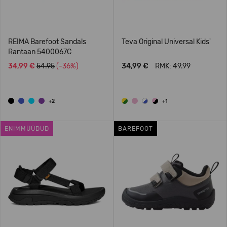
REIMA Barefoot Sandals
Teva Original Universal Kids'
Rantaan 5400067C
34,99 €
54.95
(-36%)
34,99 €
RMK: 49.99
+2
+1
ENIMMÜÜDUD
BAREFOOT