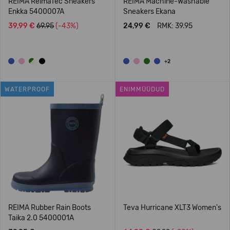
REIMA ReimaTec Sneakers
REIMA Machine-Washable
Enkka 5400007A
Sneakers Ekana
39,99 €
69.95
(-43%)
24,99 €
RMK: 39.95
+2
WATERPROOF
ENIMMÜÜDUD
REIMA Rubber Rain Boots
Teva Hurricane XLT3 Women's
Taika 2.0 5400001A