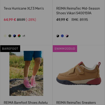
Teva Hurricane XLT3 Men's
REIMA ReimaTec Mid-Season
Shoes Viikari 5400159A
64,99 €
89.99
(-28%)
49,99 €
RMK: 89.95
+1
BAREFOOT
ENIMMÜÜDUD
REIMA Barefoot Shoes Astelu
REIMA ReimaTec Sneakers