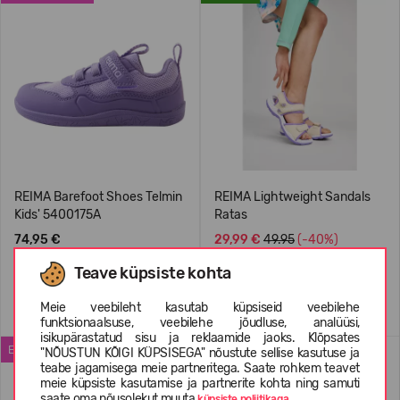
REIMA Barefoot Shoes Telmin
REIMA Lightweight Sandals
Kids' 5400175A
Ratas
74,95 €
29,99 €
49.95
(-40%)
Teave küpsiste kohta
+2
Meie veebileht kasutab küpsiseid veebilehe
funktsionaalsuse, veebilehe jõudluse, analüüsi,
isikupärastatud sisu ja reklaamide jaoks. Klõpsates
ENIMMÜÜDUD
WATERPROOF
"NÕUSTUN KÕIGI KÜPSISEGA" nõustute sellise kasutuse ja
teabe jagamisega meie partneritega. Saate rohkem teavet
meie küpsiste kasutamise ja partnerite kohta ning samuti
saate oma nõusolekut muuta
küpsiste poliitikaga.