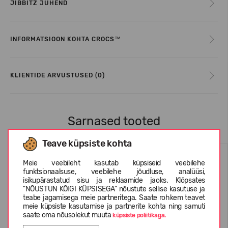
JIBBITZ JUHEND
INFORMATSIOON KOHTA CROCS™
KLIENTIDE ARVUSTUSED (0)
Sarnased tooted
Teave küpsiste kohta
Meie veebileht kasutab küpsiseid veebilehe
funktsionaalsuse, veebilehe jõudluse, analüüsi,
isikupärastatud sisu ja reklaamide jaoks. Klõpsates
"NÕUSTUN KÕIGI KÜPSISEGA" nõustute sellise kasutuse ja
teabe jagamisega meie partneritega. Saate rohkem teavet
meie küpsiste kasutamise ja partnerite kohta ning samuti
saate oma nõusolekut muuta
küpsiste poliitikaga.