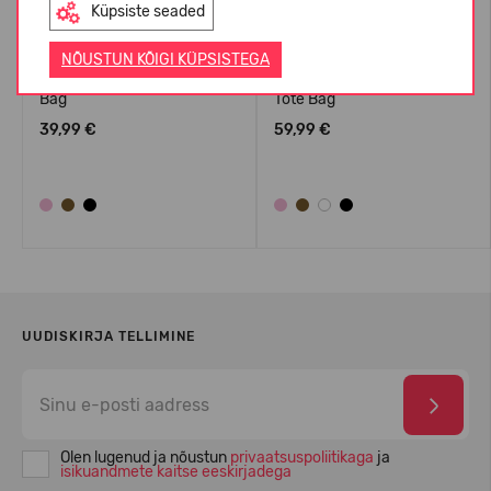
Küpsiste seaded
NÕUSTUN KÕIGI KÜPSISTEGA
Crocs™ Classic Small Tote
Crocs™ Classic Medium
Bag
Tote Bag
39,99 €
59,99 €
UUDISKIRJA TELLIMINE
Olen lugenud ja nõustun
privaatsuspoliitikaga
ja
isikuandmete kaitse eeskirjadega