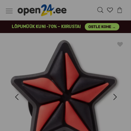
LÕPUMÜÜK KUNI -70% – KIIRUSTA!
OSTLE KOHE →
Previous
Next