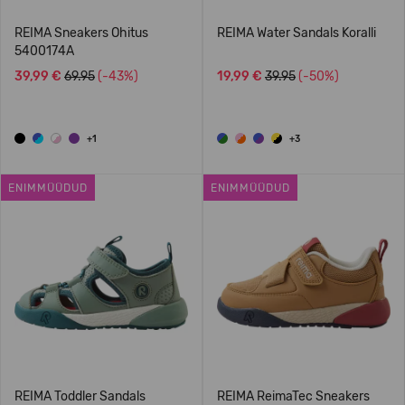
REIMA Sneakers Ohitus
REIMA Water Sandals Koralli
5400174A
39,99 €
69.95
(-43%)
19,99 €
39.95
(-50%)
+1
+3
ENIMMÜÜDUD
ENIMMÜÜDUD
REIMA Toddler Sandals
REIMA ReimaTec Sneakers