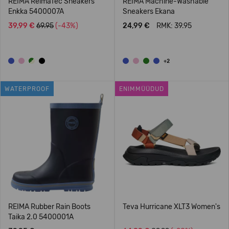
REIMA ReimaTec Sneakers
REIMA Machine-Washable
Enkka 5400007A
Sneakers Ekana
39,99 €
69.95
(-43%)
24,99 €
RMK: 39.95
+2
WATERPROOF
ENIMMÜÜDUD
REIMA Rubber Rain Boots
Teva Hurricane XLT3 Women's
Taika 2.0 5400001A