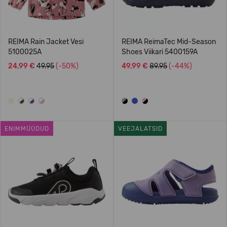
REIMA Rain Jacket Vesi
REIMA ReimaTec Mid-Season
5100025A
Shoes Viikari 5400159A
24,99 €
49.95
(-50%)
49,99 €
89.95
(-44%)
ENIMMÜÜDUD
VEEJALATSID