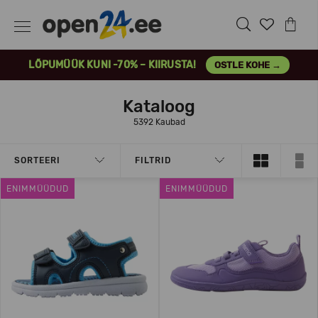
LÕPUMÜÜK KUNI -70% – KIIRUSTA!
OSTLE KOHE →
Kataloog
5392 Kaubad
SORTEERI
FILTRID
ENIMMÜÜDUD
ENIMMÜÜDUD