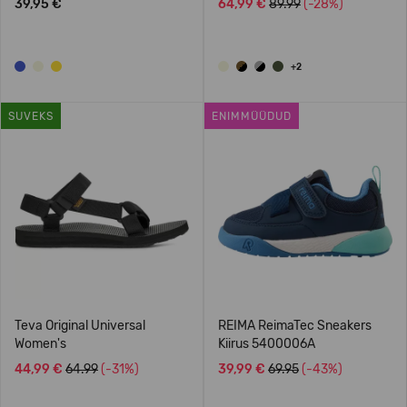
39,95 €
64,99 €
89.99
(-28%)
+2
SUVEKS
ENIMMÜÜDUD
Teva Original Universal
REIMA ReimaTec Sneakers
Women's
Kiirus 5400006A
44,99 €
64.99
(-31%)
39,99 €
69.95
(-43%)