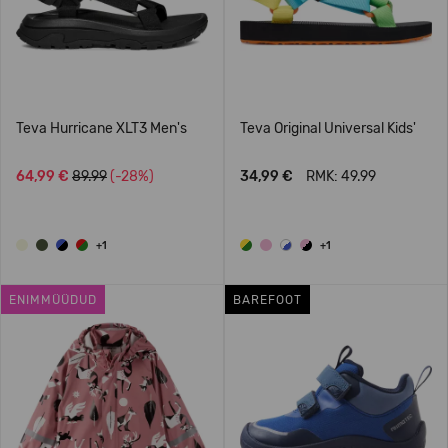
Teva Hurricane XLT3 Men's
Teva Original Universal Kids'
64,99 €
89.99
(-28%)
34,99 €
RMK: 49.99
+1
+1
ENIMMÜÜDUD
BAREFOOT