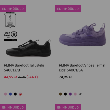
ENIMMÜÜDUD
ENIMMÜÜDUD
REIMA Barefoot Tallustelu
REIMA Barefoot Shoes Telmin
5400137B
Kids' 5400175A
44,99 €
79.95
(-44%)
74,95 €
+2
ENIMMÜÜDUD
ENIMMÜÜDUD