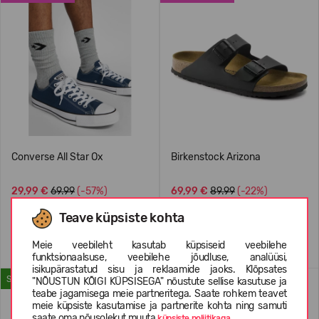
Converse All Star Ox
Birkenstock Arizona
29,99 €
69.99
(-57%)
69,99 €
89.99
(-22%)
Teave küpsiste kohta
Meie veebileht kasutab küpsiseid veebilehe
funktsionaalsuse, veebilehe jõudluse, analüüsi,
isikupärastatud sisu ja reklaamide jaoks. Klõpsates
SUVEKS
WATERPROOF
"NÕUSTUN KÕIGI KÜPSISEGA" nõustute sellise kasutuse ja
teabe jagamisega meie partneritega. Saate rohkem teavet
meie küpsiste kasutamise ja partnerite kohta ning samuti
saate oma nõusolekut muuta
küpsiste poliitikaga.