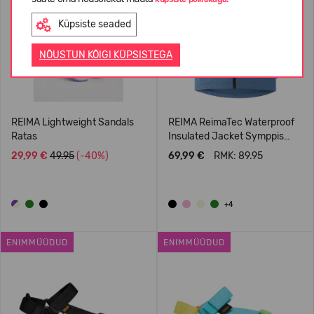
Küpsiste seaded
NÕUSTUN KÕIGI KÜPSISTEGA
REIMA Lightweight Sandals
REIMA ReimaTec Waterproof
Ratas
Insulated Jacket Symppis
5100045B
29,99 €
49.95
(-40%)
69,99 €
RMK: 89.95
+4
ENIMMÜÜDUD
ENIMMÜÜDUD