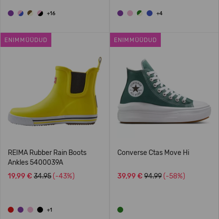
+16
+4
ENIMMÜÜDUD
ENIMMÜÜDUD
REIMA Rubber Rain Boots
Converse Ctas Move Hi
Ankles 5400039A
19,99 €
34.95
(-43%)
39,99 €
94.99
(-58%)
+1