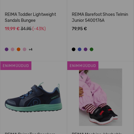
REIMA Toddler Lightweight
REIMA Barefoot Shoes Telmin
Sandals Bungee
Junior 5400176A
19,99 €
34.95
(-43%)
79,95 €
+4
ENIMMÜÜDUD
ENIMMÜÜDUD