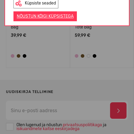
Küpsiste seaded
NÕUSTUN KÕIGI KÜPSISTEGA
Crocs™ Classic Small Tote
Crocs™ Classic Medium
Bag
Tote Bag
39,99 €
59,99 €
UUDISKIRJA TELLIMINE
Olen lugenud ja nõustun
privaatsuspoliitikaga
ja
isikuandmete kaitse eeskirjadega