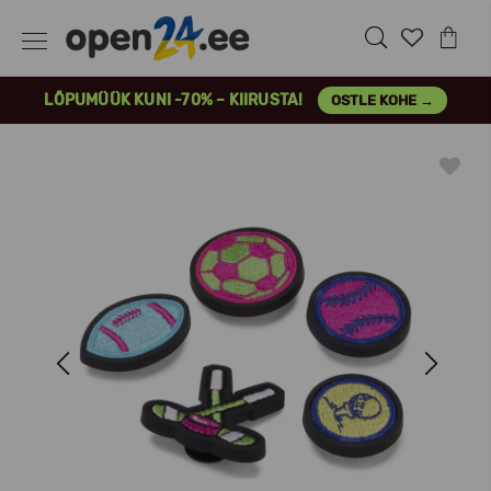
LÕPUMÜÜK KUNI -70% – KIIRUSTA!
OSTLE KOHE →
Previous
Next