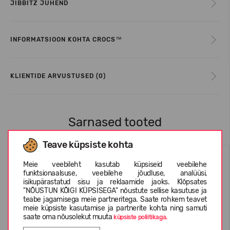
JIBBITZ JUHEND
INFORMATSIOON KOHTA CROCS™
KLIENTIDE ARVUSTUSED (0)
Sarnased tooted
Teave küpsiste kohta
Meie veebileht kasutab küpsiseid veebilehe
funktsionaalsuse, veebilehe jõudluse, analüüsi,
isikupärastatud sisu ja reklaamide jaoks. Klõpsates
"NÕUSTUN KÕIGI KÜPSISEGA" nõustute sellise kasutuse ja
teabe jagamisega meie partneritega. Saate rohkem teavet
meie küpsiste kasutamise ja partnerite kohta ning samuti
saate oma nõusolekut muuta
küpsiste poliitikaga.