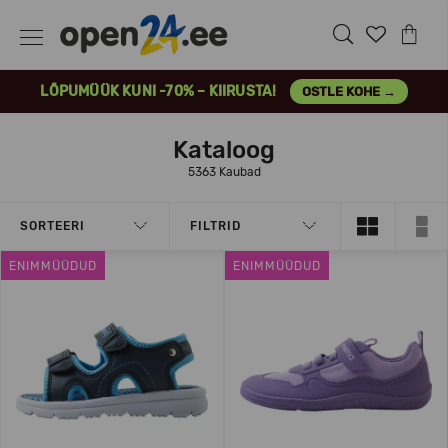
LÕPUMÜÜK KUNI -70% – KIIRUSTA!
OSTLE KOHE →
Kataloog
5363 Kaubad
SORTEERI
FILTRID
ENIMMÜÜDUD
ENIMMÜÜDUD