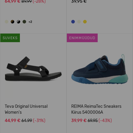
64,99 €
89.99
(-28%)
39,95 €
+2
SUVEKS
ENIMMÜÜDUD
Teva Original Universal
REIMA ReimaTec Sneakers
Women's
Kiirus 5400006A
44,99 €
64.99
(-31%)
39,99 €
69.95
(-43%)