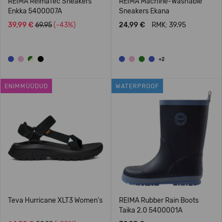
REIMA ReimaTec Sneakers
REIMA Machine-Washable
Enkka 5400007A
Sneakers Ekana
39,99 €
69.95
(-43%)
24,99 €
RMK: 39.95
+2
ENIMMÜÜDUD
WATERPROOF
Teva Hurricane XLT3 Women's
REIMA Rubber Rain Boots
Taika 2.0 5400001A