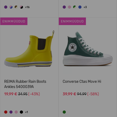
+16
+3
ENIMMÜÜDUD
ENIMMÜÜDUD
REIMA Rubber Rain Boots
Converse Ctas Move Hi
Ankles 5400039A
19,99 €
34.95
(-43%)
39,99 €
94.99
(-58%)
+1