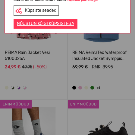
Küpsiste seaded
NÕUSTUN KÕIGI KÜPSISTEGA
REIMA Rain Jacket Vesi
REIMA ReimaTec Waterproof
5100025A
Insulated Jacket Symppis
5100045B
24,99 €
49.95
(-50%)
69,99 €
RMK: 89.95
+4
ENIMMÜÜDUD
ENIMMÜÜDUD