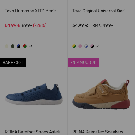
Teva Hurricane XLT3 Men's
Teva Original Universal Kids'
64,99 €
89.99
(-28%)
34,99 €
RMK: 49.99
+1
+1
BAREFOOT
ENIMMÜÜDUD
REIMA Barefoot Shoes Astelu
REIMA ReimaTec Sneakers