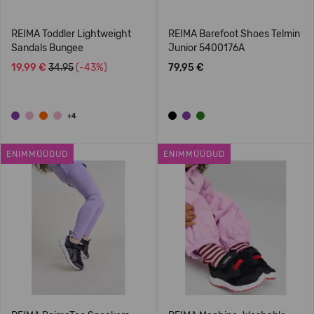
REIMA Toddler Lightweight
REIMA Barefoot Shoes Telmin
Sandals Bungee
Junior 5400176A
19,99 €
34.95
(-43%)
79,95 €
+4
ENIMMÜÜDUD
ENIMMÜÜDUD