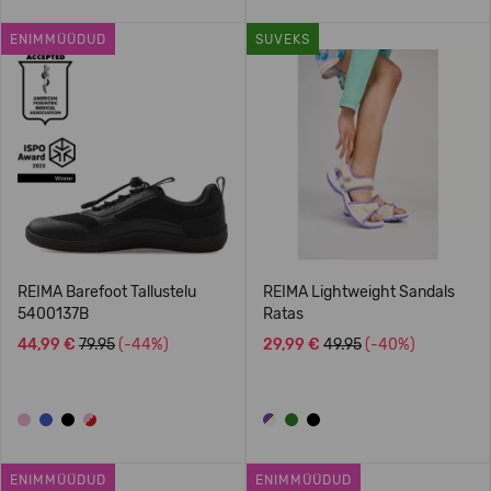
ENIMMÜÜDUD
SUVEKS
REIMA Barefoot Tallustelu
REIMA Lightweight Sandals
5400137B
Ratas
44,99 €
79.95
(-44%)
29,99 €
49.95
(-40%)
ENIMMÜÜDUD
ENIMMÜÜDUD