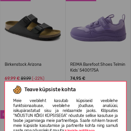
Birkenstock Arizona
REIMA Barefoot Shoes Telmin
Kids' 5400175A
69,99 €
89.99
(-22%)
74,95 €
Teave küpsiste kohta
+1
Meie veebileht kasutab küpsiseid veebilehe
funktsionaalsuse, veebilehe jõudluse, analüüsi,
isikupärastatud sisu ja reklaamide jaoks. Klõpsates
ENIMMÜÜDUD
WATERPROOF
"NÕUSTUN KÕIGI KÜPSISEGA" nõustute sellise kasutuse ja
teabe jagamisega meie partneritega. Saate rohkem teavet
meie küpsiste kasutamise ja partnerite kohta ning samuti
saate oma nõusolekut muuta
küpsiste poliitikaga.