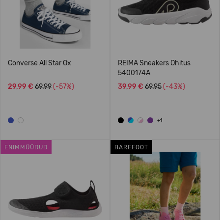
Converse All Star Ox
REIMA Sneakers Ohitus
5400174A
29,99 €
69.99
(-57%)
39,99 €
69.95
(-43%)
+1
ENIMMÜÜDUD
BAREFOOT