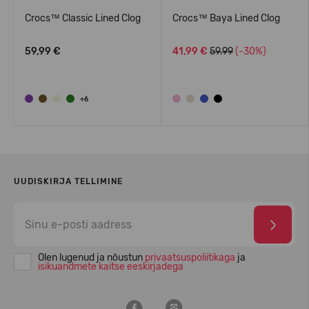
Crocs™ Classic Lined Clog
Crocs™ Baya Lined Clog
59,99 €
41,99 €
59.99
(-30%)
+6
UUDISKIRJA TELLIMINE
Olen lugenud ja nõustun
privaatsuspoliitikaga
ja
isikuandmete kaitse eeskirjadega