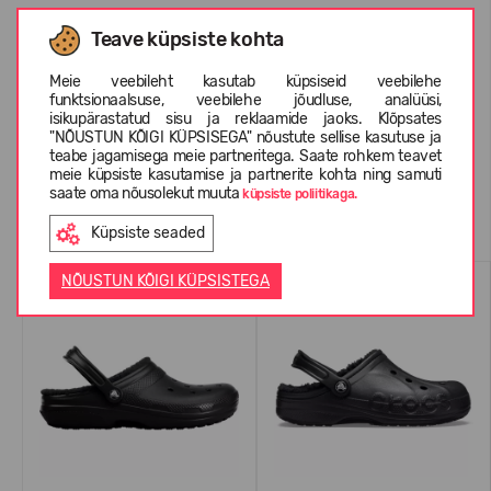
Teave küpsiste kohta
INFORMATSIOON KOHTA CROCS™
Meie veebileht kasutab küpsiseid veebilehe
funktsionaalsuse, veebilehe jõudluse, analüüsi,
KLIENTIDE ARVUSTUSED (0)
isikupärastatud sisu ja reklaamide jaoks. Klõpsates
"NÕUSTUN KÕIGI KÜPSISEGA" nõustute sellise kasutuse ja
teabe jagamisega meie partneritega. Saate rohkem teavet
meie küpsiste kasutamise ja partnerite kohta ning samuti
saate oma nõusolekut muuta
küpsiste poliitikaga.
Sarnased tooted
Küpsiste seaded
NÕUSTUN KÕIGI KÜPSISTEGA