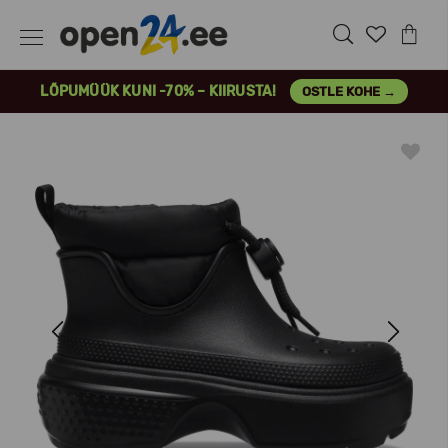
LÕPUMÜÜK KUNI -70% – KIIRUSTA!
OSTLE KOHE →
Previous
Next