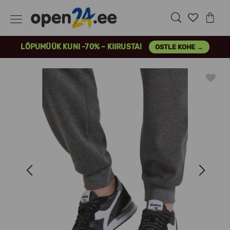
LÕPUMÜÜK KUNI -70% – KIIRUSTA!
OSTLE KOHE →
Previous
Next