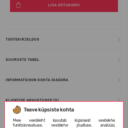
LISA OSTUKORVI
TOOTEKIRJELDUS
SUURUSTE TABEL
INFORMATSIOON KOHTA DIADORA
KLIENTIDE ARVUSTUSED (0)
Teave küpsiste kohta
Meie veebileht kasutab küpsiseid veebilehe
Sarnased tooted
funktsionaalsuse, veebilehe jõudluse, analüüsi,