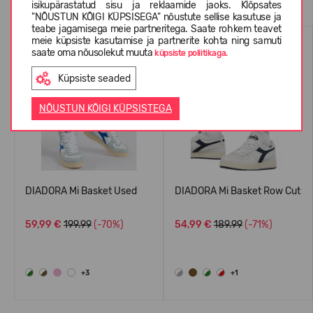
isikupärastatud sisu ja reklaamide jaoks. Klõpsates
"NÕUSTUN KÕIGI KÜPSISEGA" nõustute sellise kasutuse ja
teabe jagamisega meie partneritega. Saate rohkem teavet
meie küpsiste kasutamise ja partnerite kohta ning samuti
saate oma nõusolekut muuta
küpsiste poliitikaga.
Küpsiste seaded
NÕUSTUN KÕIGI KÜPSISTEGA
DIADORA Mi Basket Used
DIADORA Mi Basket Row Cut
59,99 €
199.99
(-70%)
54,99 €
189.99
(-71%)
+3
+1