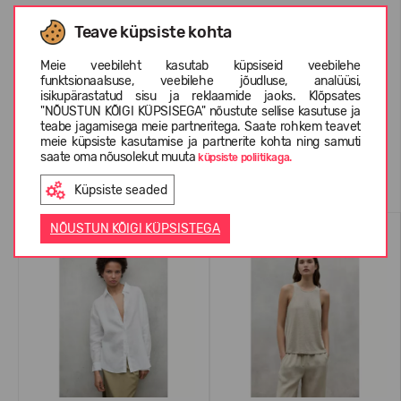
Teave küpsiste kohta
INFORMATSIOON KOHTA ECOALF
Meie veebileht kasutab küpsiseid veebilehe
funktsionaalsuse, veebilehe jõudluse, analüüsi,
KLIENTIDE ARVUSTUSED (0)
isikupärastatud sisu ja reklaamide jaoks. Klõpsates
"NÕUSTUN KÕIGI KÜPSISEGA" nõustute sellise kasutuse ja
teabe jagamisega meie partneritega. Saate rohkem teavet
meie küpsiste kasutamise ja partnerite kohta ning samuti
saate oma nõusolekut muuta
küpsiste poliitikaga.
Sarnased tooted
Küpsiste seaded
SUVEKS
SUVEKS
NÕUSTUN KÕIGI KÜPSISTEGA