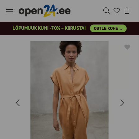
LÕPUMÜÜK KUNI -70% – KIIRUSTA!
OSTLE KOHE →
Previous
Next