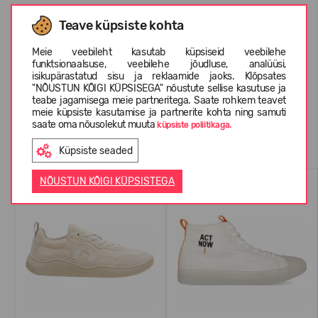
Teave küpsiste kohta
INFORMATSIOON KOHTA ECOALF
Meie veebileht kasutab küpsiseid veebilehe
funktsionaalsuse, veebilehe jõudluse, analüüsi,
KLIENTIDE ARVUSTUSED (0)
isikupärastatud sisu ja reklaamide jaoks. Klõpsates
"NÕUSTUN KÕIGI KÜPSISEGA" nõustute sellise kasutuse ja
teabe jagamisega meie partneritega. Saate rohkem teavet
meie küpsiste kasutamise ja partnerite kohta ning samuti
saate oma nõusolekut muuta
küpsiste poliitikaga.
Sarnased tooted
Küpsiste seaded
NÕUSTUN KÕIGI KÜPSISTEGA