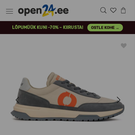
LÕPUMÜÜK KUNI -70% – KIIRUSTA!
OSTLE KOHE →
Previous
Next