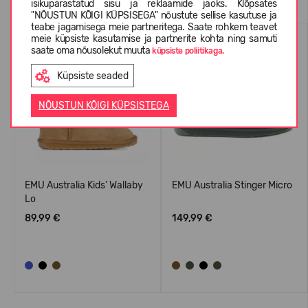
isikupärastatud sisu ja reklaamide jaoks. Klõpsates
"NÕUSTUN KÕIGI KÜPSISEGA" nõustute sellise kasutuse ja
teabe jagamisega meie partneritega. Saate rohkem teavet
meie küpsiste kasutamise ja partnerite kohta ning samuti
saate oma nõusolekut muuta
küpsiste poliitikaga.
Küpsiste seaded
NÕUSTUN KÕIGI KÜPSISTEGA
EMU Australia Kids' Wallaby
EMU Australia Stinger Micro
Lo
89,99 €
149,99 €