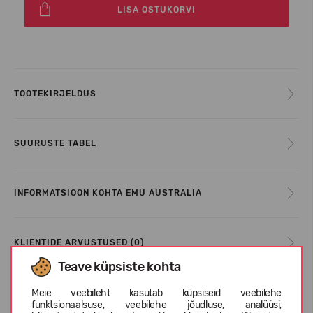
LISA OSTUKORVI
TOOTEKIRJELDUS
SUURUSTE TABEL
INFORMATSIOON KOHTA EMU AUSTRALIA
KLIENTIDE ARVUSTUSED (0)
Teave küpsiste kohta
Meie veebileht kasutab küpsiseid veebilehe
Sarnased tooted
funktsionaalsuse, veebilehe jõudluse, analüüsi,