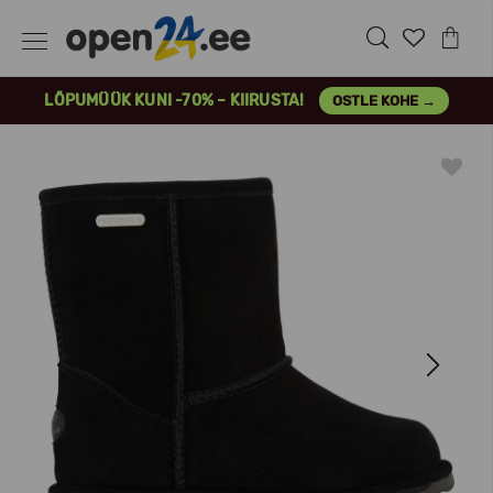
LÕPUMÜÜK KUNI -70% – KIIRUSTA!
OSTLE KOHE →
Previous
Next