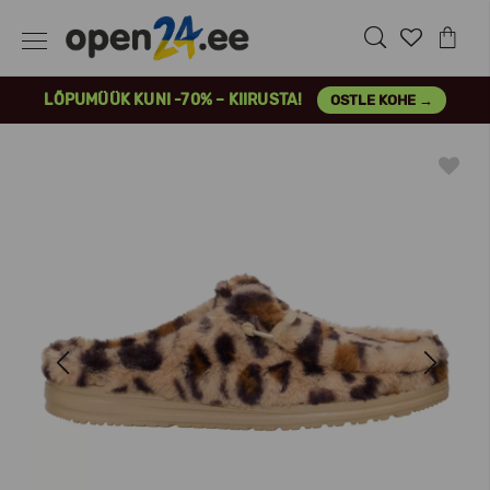
LÕPUMÜÜK KUNI -70% – KIIRUSTA!
OSTLE KOHE →
Previous
Next