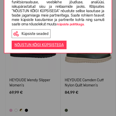
funktsionaalsuse, veebilehe jõudluse, analüüsi,
Sarnased tooted
isikupärastatud sisu ja reklaamide jaoks. Klõpsates
"NÕUSTUN KÕIGI KÜPSISEGA" nõustute sellise kasutuse ja
teabe jagamisega meie partneritega. Saate rohkem teavet
meie küpsiste kasutamise ja partnerite kohta ning samuti
saate oma nõusolekut muuta
küpsiste poliitikaga.
Küpsiste seaded
NÕUSTUN KÕIGI KÜPSISTEGA
HEYDUDE Wendy Slipper
HEYDUDE Camden Cuff
Women's
Nylon Quilt Women's
69,99 €
84,99 €