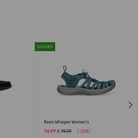
SUVEKS
Next
Keen Whisper Women's
74,99 €
99.99
(-25%)