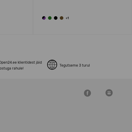
+1
pen24.ee klientidest jäid
Tegutseme 3 turul
ostuga rahule!