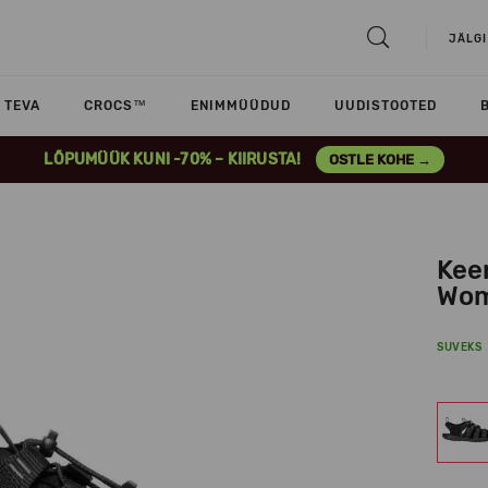
JÄLGI
TEVA
CROCS™
ENIMMÜÜDUD
UUDISTOOTED
LÕPUMÜÜK KUNI -70% – KIIRUSTA!
OSTLE KOHE →
Kee
Wom
SUVEKS