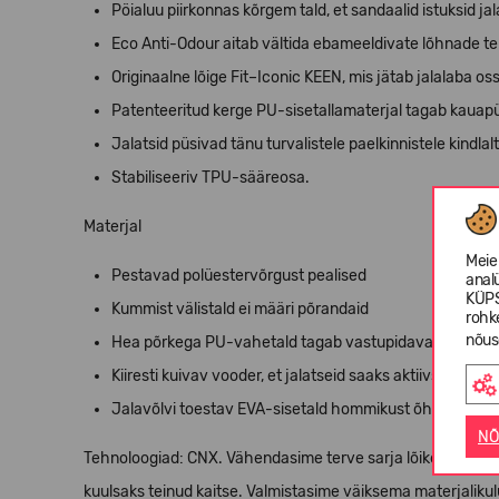
Pöialuu piirkonnas kõrgem tald, et sandaalid istuksid ja
Eco Anti-Odour aitab vältida ebameeldivate lõhnade te
Originaalne lõige Fit–Iconic KEEN, mis jätab jalalaba o
Patenteeritud kerge PU-sisetallamaterjal tagab kaua
Jalatsid püsivad tänu turvalistele paelkinnistele kindlalt
Stabiliseeriv TPU-sääreosa.
Materjal
Meie
Pestavad polüestervõrgust pealised
anal
KÜPS
Kummist välistald ei määri põrandaid
rohk
nõus
Hea põrkega PU-vahetald tagab vastupidava pehmen
Kiiresti kuivav vooder, et jalatseid saaks aktiivselt kasu
Jalavõlvi toestav EVA-sisetald hommikust õhtuni kes
NÕ
Tehnoloogiad: CNX. Vähendasime terve sarja lõikes ühe jal
kuulsaks teinud kaitse. Valmistasime väiksema materjalikul