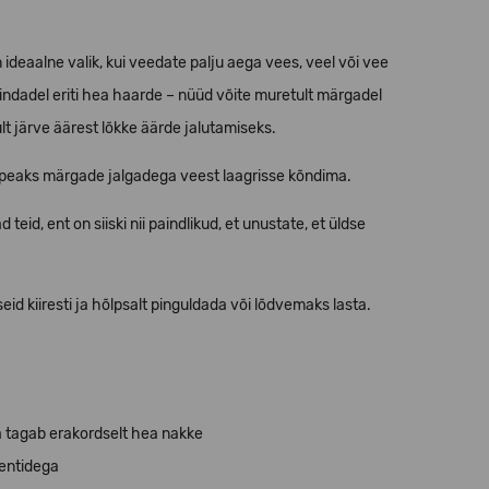
 ideaalne valik, kui veedate palju aega vees, veel või vee
ndadel eriti hea haarde – nüüd võite muretult märgadel
kult järve äärest lõkke äärde jalutamiseks.
 ei peaks märgade jalgadega veest laagrisse kõndima.
teid, ent on siiski nii paindlikud, et unustate, et üldse
 kiiresti ja hõlpsalt pinguldada või lõdvemaks lasta.
ja tagab erakordselt hea nakke
entidega