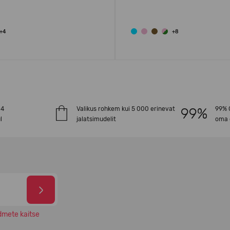
+4
+8
-4
Valikus rohkem kui 5 000 erinevat
99% O
l
jalatsimudelit
oma 
dmete kaitse