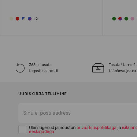
+2
365 p. tasuta
Tasuta* tarne 2
tagastusgarantii
tööpäeva jooksu
UUDISKIRJA TELLIMINE
Olen lugenud ja nõustun
privaatsuspoliitikaga
ja
isikuan
eeskirjadega