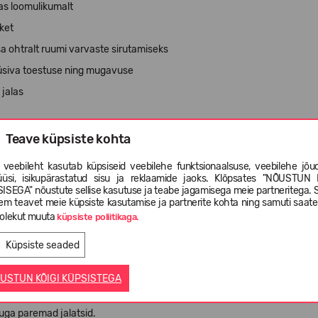
las loomulikumalt
ket
ssa ohtralt ruumi varvaste sirutamiseks
püsiva toestuse ning mugavuse
 jalas
Teave küpsiste kohta
 veebileht kasutab küpsiseid veebilehe funktsionaalsuse, veebilehe jõud
üüsi, isikupärastatud sisu ja reklaamide jaoks. Klõpsates "NÕUSTUN 
ISEGA" nõustute sellise kasutuse ja teabe jagamisega meie partneritega. 
em teavet meie küpsiste kasutamise ja partnerite kohta ning samuti saat
olekut muuta
küpsiste poliitikaga.
duse
tada
Küpsiste seaded
tva mugavuse tagamiseks.
USTUN KÕIGI KÜPSISTEGA
atsi kaalu 280 grammini, säilitades seejuures meid
uga paremad jalatsid.