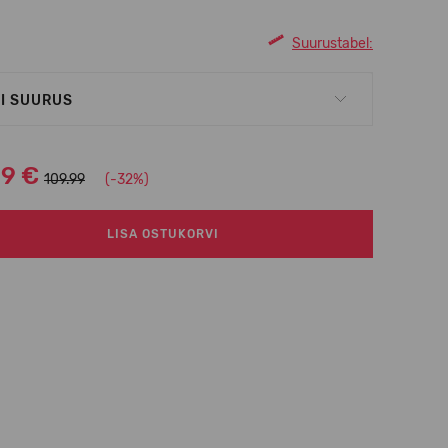
Suurustabel:
I SUURUS
99 €
109.99
(-32%)
LISA OSTUKORVI