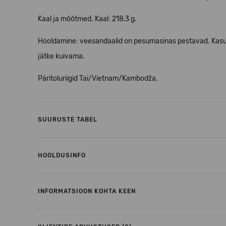
Kaal ja mõõtmed. Kaal: 218,3 g.
Hooldamine: veesandaalid on pesumasinas pestavad. Kasut
jätke kuivama.
Päritoluriigid Tai/Vietnam/Kambodža.
SUURUSTE TABEL
HOOLDUSINFO
INFORMATSIOON KOHTA KEEN