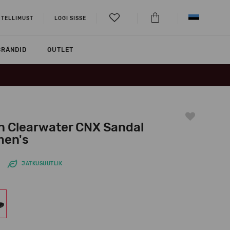
 TELLIMUST
LOGI SISSE
BRÄNDID
OUTLET
n Clearwater CNX Sandal
en's
JÄTKUSUUTLIK