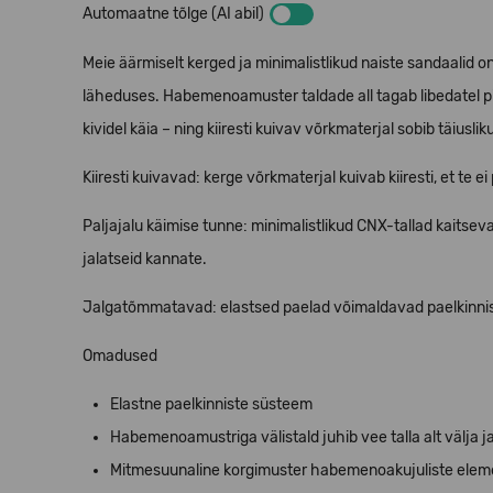
Automaatne tõlge (AI abil)
Meie äärmiselt kerged ja minimalistlikud naiste sandaalid on
läheduses. Habemenoamuster taldade all tagab libedatel pi
kividel käia – ning kiiresti kuivav võrkmaterjal sobib täiusli
Kiiresti kuivavad: kerge võrkmaterjal kuivab kiiresti, et te
Paljajalu käimise tunne: minimalistlikud CNX-tallad kaitsevad 
jalatseid kannate.
Jalgatõmmatavad: elastsed paelad võimaldavad paelkinniseid
Omadused
Elastne paelkinniste süsteem
Habemenoamustriga välistald juhib vee talla alt välja 
Mitmesuunaline korgimuster habemenoakujuliste elem