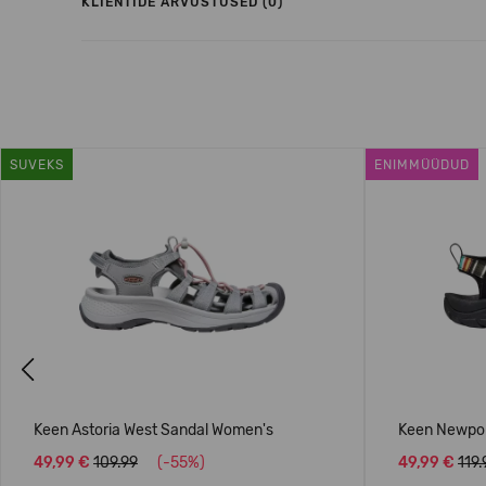
KLIENTIDE ARVUSTUSED (0)
SUVEKS
ENIMMÜÜDUD
Previous
Keen Astoria West Sandal Women's
Keen Newpo
49,99 €
109.99
(-55%)
49,99 €
119.