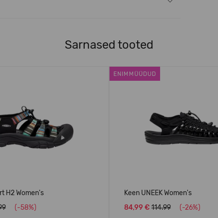
Sarnased tooted
ENIMMÜÜDUD
rt H2 Women's
Keen UNEEK Women's
99
(-58%)
84,99 €
114.99
(-26%)