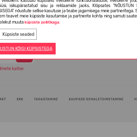
 veebileht kasutab küpsiseid veebilehe funktsionaalsuse, veebilehe jõud
üüsi, isikupärastatud sisu ja reklaamide jaoks. Klõpsates "NÕUSTUN 
-4
Valikus rohkem kui 5 000 erinevat
99% O
ISEGA" nõustute sellise kasutuse ja teabe jagamisega meie partneritega. 
l
jalatsimudelit
oma 
em teavet meie küpsiste kasutamise ja partnerite kohta ning samuti saat
olekut muuta
küpsiste poliitikaga.
Küpsiste seaded
USTUN KÕIGI KÜPSISTEGA
dmete kaitse
AKT
KKK
TAGASTAMINE
KAUPADE KOHALETOIMETAMINE
H