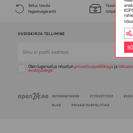
Meie
anal
365 p. tasuta
Tasuta* tarne 2
KÜPS
tagastusgarantii
tööpäeva jooksu
rohk
nõus
UUDISKIRJA TELLIMINE
NÕ
Olen lugenud ja nõustun
privaatsuspoliitikaga
ja
isikuan
eeskirjadega
INFORMATSIOON
ETTEVÕTTEST
KONT
BLOG
PRIVAATSUSPOLIITIKA