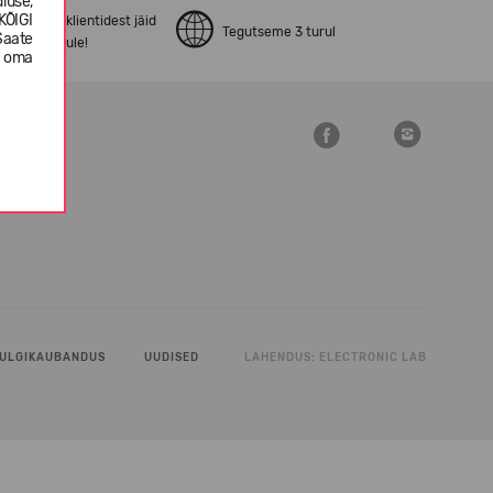
luse,
KÕIGI
pen24.ee klientidest jäid
Tegutseme 3 turul
Saate
ostuga rahule!
e oma
ULGIKAUBANDUS
UUDISED
LAHENDUS:
ELECTRONIC LAB