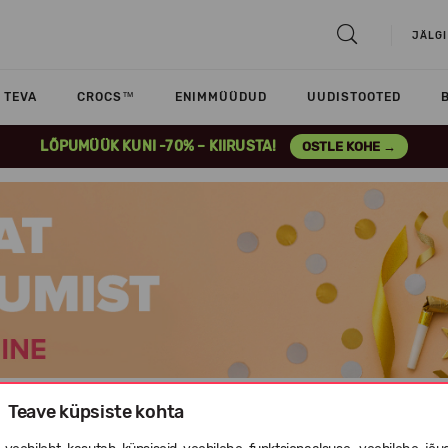
JÄLGI
TEVA
CROCS™
ENIMMÜÜDUD
UUDISTOOTED
LÕPUMÜÜK KUNI -70% – KIIRUSTA!
OSTLE KOHE →
Teave küpsiste kohta