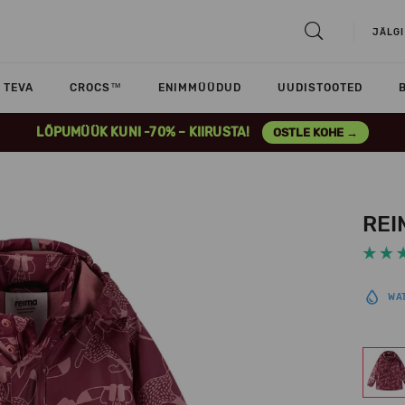
JÄLGI
TEVA
CROCS™
ENIMMÜÜDUD
UUDISTOOTED
LÕPUMÜÜK KUNI -70% – KIIRUSTA!
OSTLE KOHE →
REI
WA