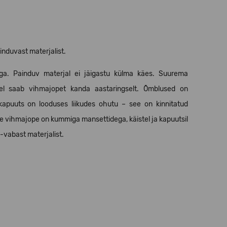
nduvast materjalist.
ga. Painduv materjal ei jäigastu külma käes. Suurema
sel saab vihmajopet kanda aastaringselt. Õmblused on
apuuts on looduses liikudes ohutu – see on kinnitatud
te vihmajope on kummiga mansettidega, käistel ja kapuutsil
-vabast materjalist.