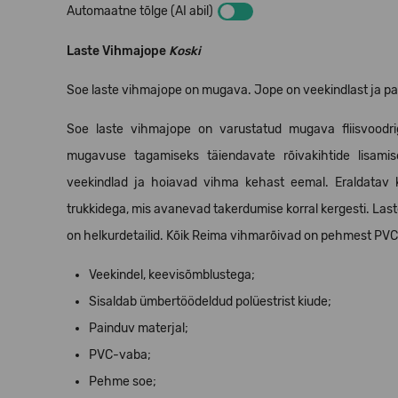
Automaatne tõlge (AI abil)
Laste Vihmajope
Koski
Soe laste vihmajope on mugava. Jope on veekindlast ja pai
Soe laste vihmajope on varustatud mugava fliisvoodri
mugavuse tagamiseks täiendavate rõivakihtide lisami
veekindlad ja hoiavad vihma kehast eemal. Eraldatav k
trukkidega, mis avanevad takerdumise korral kergesti. Las
on helkurdetailid. Kõik Reima vihmarõivad on pehmest PVC
Veekindel, keevisõmblustega;
Sisaldab ümbertöödeldud polüestrist kiude;
Painduv materjal;
PVC-vaba;
Pehme soe;