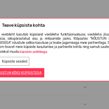
Teave küpsiste kohta
 veebileht kasutab küpsiseid veebilehe funktsionaalsuse, veebilehe jõud
üüsi, isikupärastatud sisu ja reklaamide jaoks. Klõpsates "NÕUSTUN 
ISEGA" nõustute sellise kasutuse ja teabe jagamisega meie partneritega. 
em teavet meie küpsiste kasutamise ja partnerite kohta ning samuti saat
olekut muuta
küpsiste poliitikaga.
Küpsiste seaded
USTUN KÕIGI KÜPSISTEGA