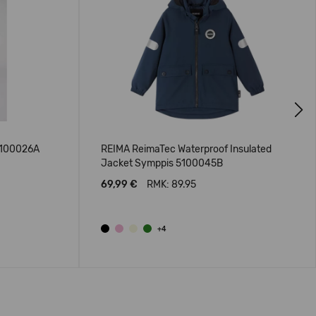
Next
5100026A
REIMA ReimaTec Waterproof Insulated
Jacket Symppis 5100045B
69,99 €
RMK: 89.95
+4