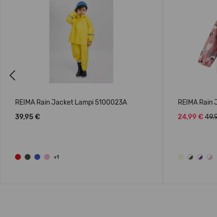
Previous
REIMA Rain Jacket Lampi 5100023A
REIMA Rain 
39,95 €
24,99 €
49.
+1