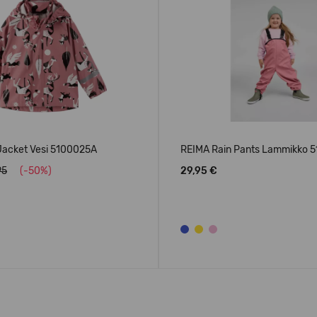
Jacket Vesi 5100025A
REIMA Rain Pants Lammikko 
95
(-50%)
29,95 €