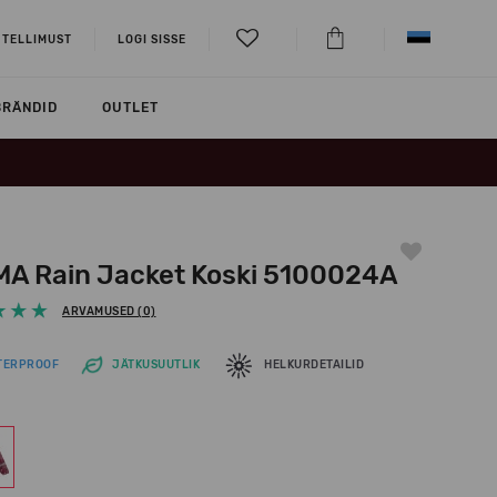
 TELLIMUST
LOGI SISSE
BRÄNDID
OUTLET
MA Rain Jacket Koski 5100024A
ARVAMUSED (0)
TERPROOF
JÄTKUSUUTLIK
HELKURDETAILID