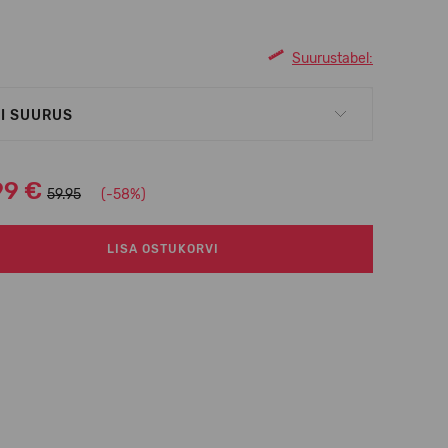
Suurustabel:
I SUURUS
99 €
59.95
(-58%)
LISA OSTUKORVI