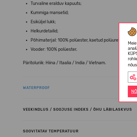
Turvaline eralduv kapuuts;
Kummiga mansetid;
Esiküljel lukk;
Helkurdetailid;
Põhimaterjal: 100% polüester, kaetud polüuretaaniga;
Meie
anal
Vooder: 100% polüester.
KÜPS
rohk
Päritoluriik: Hiina / Itaalia / India / Vietnam.
nõus
WATERPROOF
NÕ
VEEKINDLUS / SOOJUSE INDEKS / ÕHU LÄBILASKVUS
SOOVITATAV TEMPERATUUR