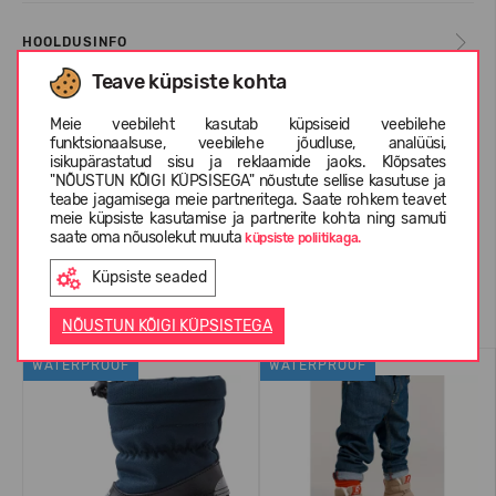
HOOLDUSINFO
Teave küpsiste kohta
INFORMATSIOON KOHTA REIMA
Meie veebileht kasutab küpsiseid veebilehe
funktsionaalsuse, veebilehe jõudluse, analüüsi,
isikupärastatud sisu ja reklaamide jaoks. Klõpsates
"NÕUSTUN KÕIGI KÜPSISEGA" nõustute sellise kasutuse ja
teabe jagamisega meie partneritega. Saate rohkem teavet
KLIENTIDE ARVUSTUSED (0)
meie küpsiste kasutamise ja partnerite kohta ning samuti
saate oma nõusolekut muuta
küpsiste poliitikaga.
Küpsiste seaded
Sarnased tooted
NÕUSTUN KÕIGI KÜPSISTEGA
WATERPROOF
WATERPROOF