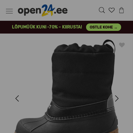
LÕPUMÜÜK KUNI -70% – KIIRUSTA!
OSTLE KOHE →
Previous
Next