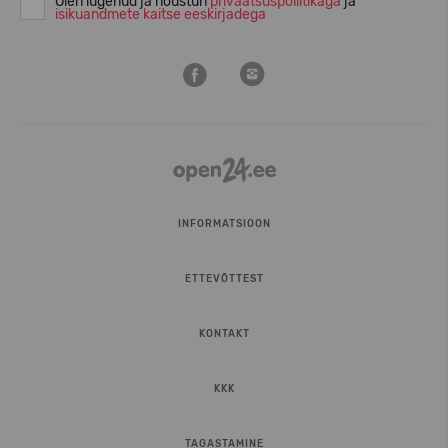
Olen lugenud ja nõustun
privaatsuspoliitikaga
ja
isikuandmete kaitse eeskirjadega
INFORMATSIOON
ETTEVÕTTEST
KONTAKT
KKK
TAGASTAMINE