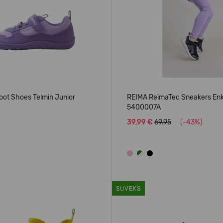
oot Shoes Telmin Junior
REIMA ReimaTec Sneakers En
5400007A
39,99 €
69.95
(-43%)
SUVEKS