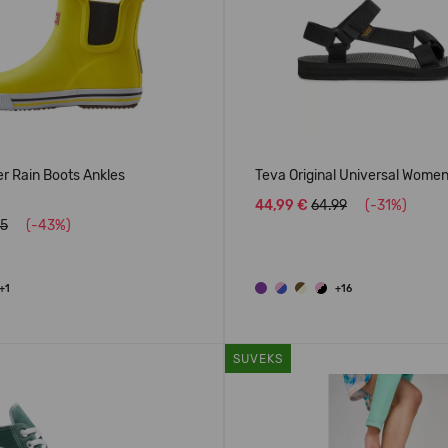
r Rain Boots Ankles
Teva Original Universal Women
44,99 €
64.99
(-31%)
95
(-43%)
+1
+16
SUVEKS