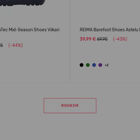
Tec Mid-Season Shoes Viikari
REIMA Barefoot Shoes Astel
39,99 €
69.95
(-43%)
95
(-44%)
+2
ROHKEM