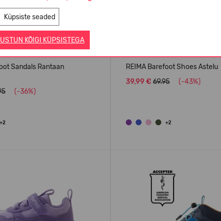
Küpsiste seaded
USTUN KÕIGI KÜPSISTEGA
oot Sandals Rantaan
REIMA Barefoot Shoes Astelu
39,99 €
69.95
(-43%)
95
(-36%)
+2
+2