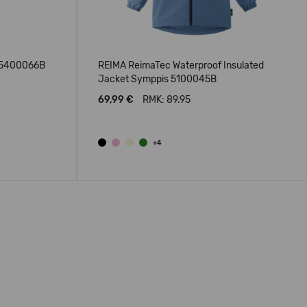
u 5400066B
REIMA ReimaTec Waterproof Insulated
Jacket Symppis 5100045B
69,99 €
RMK: 89.95
+4