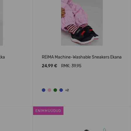
kka
REIMA Machine-Washable Sneakers Ekana
24,99 €
RMK: 39.95
+2
ENIMMÜÜDUD