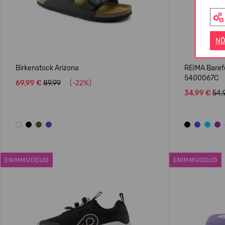
NÕ
Birkenstock Arizona
REIMA Baref
5400067C
69,99 €
89.99
(-22%)
34,99 €
54.
ENIMMÜÜDUD
ENIMMÜÜDUD