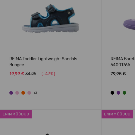
REIMA Toddler Lightweight Sandals
REIMA Baref
Bungee
5400176A
19,99 €
34.95
(-43%)
79,95 €
+3
ENIMMÜÜDUD
ENIMMÜÜDUD