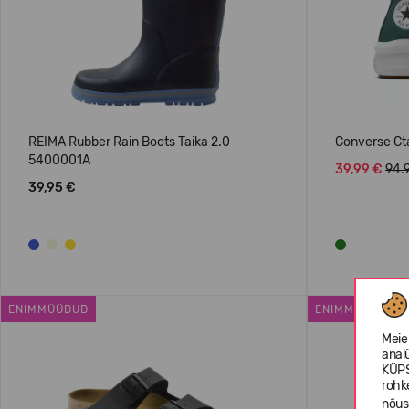
REIMA Rubber Rain Boots Taika 2.0
Converse Ct
5400001A
39,99 €
94.
39,95 €
ENIMMÜÜDUD
ENIMMÜÜDUD
Meie
anal
KÜPS
rohk
nõus