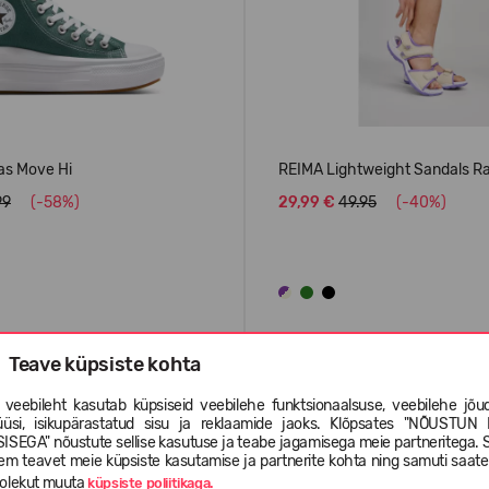
as Move Hi
REIMA Lightweight Sandals R
99
(-58%)
29,99 €
49.95
(-40%)
Teave küpsiste kohta
BAREFOOT
 veebileht kasutab küpsiseid veebilehe funktsionaalsuse, veebilehe jõud
üüsi, isikupärastatud sisu ja reklaamide jaoks. Klõpsates "NÕUSTUN 
ISEGA" nõustute sellise kasutuse ja teabe jagamisega meie partneritega. 
em teavet meie küpsiste kasutamise ja partnerite kohta ning samuti saat
olekut muuta
küpsiste poliitikaga.