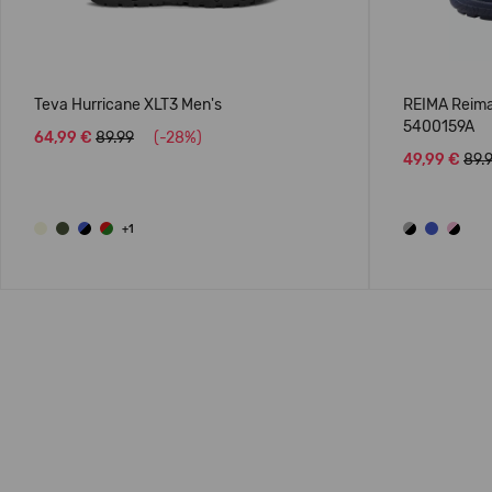
Teva Hurricane XLT3 Men's
REIMA Reima
5400159A
64,99 €
89.99
(-28%)
49,99 €
89.
+1