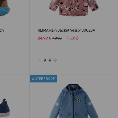
tin
REIMA Rain Jacket Vesi 5100025A
24,99 €
49.95
(-50%)
WATERPROOF