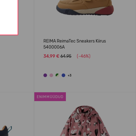
REIMA ReimaTec Sneakers Kiirus
5400006A
34,99 €
64.95
(-46%)
+3
ENIMMÜÜDUD