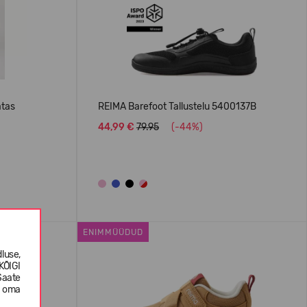
atas
REIMA Barefoot Tallustelu 5400137B
44,99 €
79.95
(-44%)
ENIMMÜÜDUD
luse,
KÕIGI
Saate
e oma