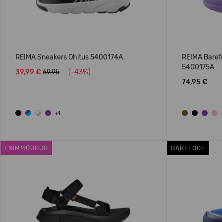
REIMA Sneakers Ohitus 5400174A
REIMA Barefo
5400175A
39,99 €
69.95
(-43%)
74,95 €
+1
ENIMMÜÜDUD
BAREFOOT