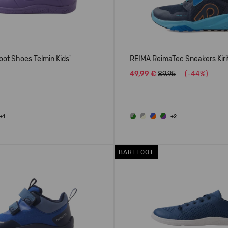
ot Shoes Telmin Kids'
REIMA ReimaTec Sneakers Kiri
49,99 €
89.95
(-44%)
+1
+2
BAREFOOT