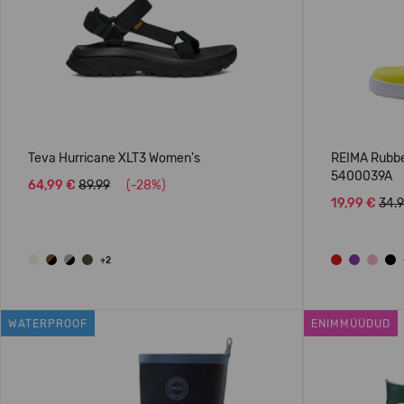
Teva Hurricane XLT3 Women's
REIMA Rubbe
5400039A
64,99 €
89.99
(-28%)
19,99 €
34.
+2
WATERPROOF
ENIMMÜÜDUD