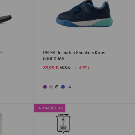
's
REIMA ReimaTec Sneakers Kiirus
5400006A
39,99 €
69.95
(-43%)
+3
ENIMMÜÜDUD