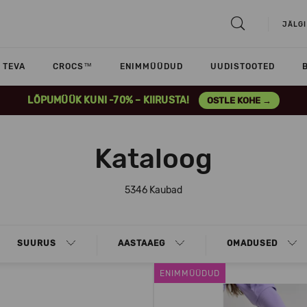
JÄLGI
TEVA
CROCS™
ENIMMÜÜDUD
UUDISTOOTED
LÕPUMÜÜK KUNI -70% – KIIRUSTA!
OSTLE KOHE →
Kataloog
5346 Kaubad
SUURUS
AASTAAEG
OMADUSED
ENIMMÜÜDUD