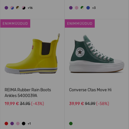
+16
+3
ENIMMÜÜDUD
ENIMMÜÜDUD
REIMA Rubber Rain Boots
Converse Ctas Move Hi
Ankles 5400039A
19,99 €
34.95
(-43%)
39,99 €
94.99
(-58%)
+1