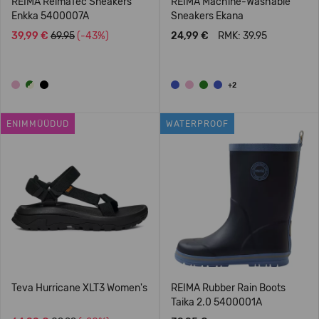
REIMA ReimaTec Sneakers
REIMA Machine-Washable
Enkka 5400007A
Sneakers Ekana
39,99 €
69.95
(-43%)
24,99 €
RMK: 39.95
+2
ENIMMÜÜDUD
WATERPROOF
Teva Hurricane XLT3 Women's
REIMA Rubber Rain Boots
Taika 2.0 5400001A