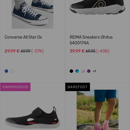
Converse All Star Ox
REIMA Sneakers Ohitus
5400174A
29,99 €
69.99
(-57%)
39,99 €
69.95
(-43%)
+1
ENIMMÜÜDUD
BAREFOOT