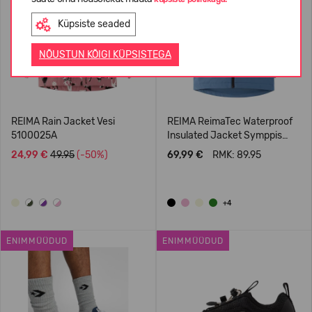
Küpsiste seaded
NÕUSTUN KÕIGI KÜPSISTEGA
REIMA Rain Jacket Vesi
REIMA ReimaTec Waterproof
5100025A
Insulated Jacket Symppis
5100045B
24,99 €
49.95
(-50%)
69,99 €
RMK: 89.95
+4
ENIMMÜÜDUD
ENIMMÜÜDUD