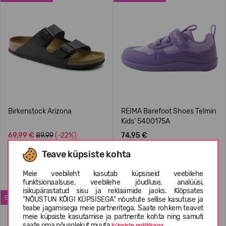
Birkenstock Arizona
REIMA Barefoot Shoes Telmin
Kids' 5400175A
69,99 €
89.99
(-22%)
74,95 €
Teave küpsiste kohta
+1
Meie veebileht kasutab küpsiseid veebilehe
funktsionaalsuse, veebilehe jõudluse, analüüsi,
isikupärastatud sisu ja reklaamide jaoks. Klõpsates
ENIMMÜÜDUD
WATERPROOF
"NÕUSTUN KÕIGI KÜPSISEGA" nõustute sellise kasutuse ja
teabe jagamisega meie partneritega. Saate rohkem teavet
meie küpsiste kasutamise ja partnerite kohta ning samuti
saate oma nõusolekut muuta
küpsiste poliitikaga.