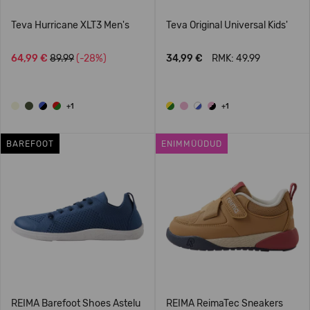
Teva Hurricane XLT3 Men's
Teva Original Universal Kids'
64,99 €
89.99
(-28%)
34,99 €
RMK: 49.99
+1
+1
BAREFOOT
ENIMMÜÜDUD
REIMA Barefoot Shoes Astelu
REIMA ReimaTec Sneakers