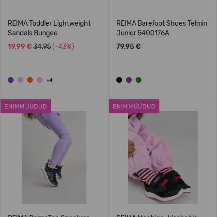
REIMA Toddler Lightweight
REIMA Barefoot Shoes Telmin
Sandals Bungee
Junior 5400176A
19,99 €
34.95
(-43%)
79,95 €
+4
ENIMMÜÜDUD
ENIMMÜÜDUD