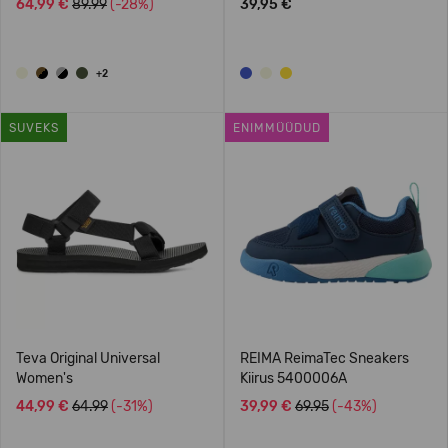
64,99 €
89.99
(-28%)
39,95 €
+2
SUVEKS
ENIMMÜÜDUD
Teva Original Universal
REIMA ReimaTec Sneakers
Women's
Kiirus 5400006A
44,99 €
64.99
(-31%)
39,99 €
69.95
(-43%)