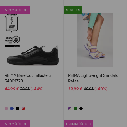
ENIMMÜÜDUD
SUVEKS
REIMA Barefoot Tallustelu
REIMA Lightweight Sandals
5400137B
Ratas
44,99 €
79.95
(-44%)
29,99 €
49.95
(-40%)
ENIMMÜÜDUD
ENIMMÜÜDUD