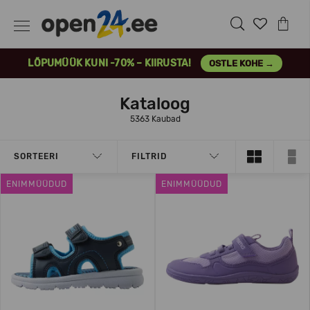
LÕPUMÜÜK KUNI -70% – KIIRUSTA!
OSTLE KOHE →
Kataloog
5363 Kaubad
SORTEERI
FILTRID
ENIMMÜÜDUD
ENIMMÜÜDUD