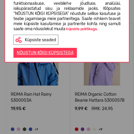
funktsionaalsuse, veebilehe jõudluse, analüüsi,
isikupärastatud sisu ja reklaamide jaoks. Klõpsates
Sarnased tooted
"NÕUSTUN KÕIGI KÜPSISEGA" nõustute sellise kasutuse ja
teabe jagamisega meie partneritega. Saate rohkem teavet
meie küpsiste kasutamise ja partnerite kohta ning samuti
saate oma nõusolekut muuta
WATERPROOF
küpsiste poliitikaga.
Küpsiste seaded
NÕUSTUN KÕIGI KÜPSISTEGA
REIMA Rain Hat Rainy
REIMA Organic Cotton
5300003A
Beanie Hattara 5300057B
19,95 €
9,99 €
RMK: 24.95
+1
+9