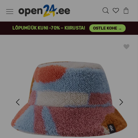
LÕPUMÜÜK KUNI -70% – KIIRUSTA!
OSTLE KOHE →
Previous
Next