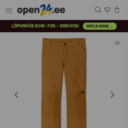
LÕPUMÜÜK KUNI -70% – KIIRUSTA!
OSTLE KOHE →
Previous
Next