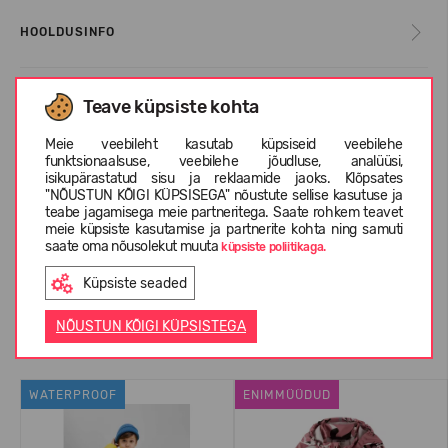
HOOLDUSINFO
Teave küpsiste kohta
SUURUSTE TABEL
Meie veebileht kasutab küpsiseid veebilehe
funktsionaalsuse, veebilehe jõudluse, analüüsi,
INFORMATSIOON KOHTA REIMA
isikupärastatud sisu ja reklaamide jaoks. Klõpsates
"NÕUSTUN KÕIGI KÜPSISEGA" nõustute sellise kasutuse ja
teabe jagamisega meie partneritega. Saate rohkem teavet
meie küpsiste kasutamise ja partnerite kohta ning samuti
saate oma nõusolekut muuta
KLIENTIDE ARVUSTUSED (0)
küpsiste poliitikaga.
Küpsiste seaded
NÕUSTUN KÕIGI KÜPSISTEGA
Sarnased tooted
WATERPROOF
ENIMMÜÜDUD