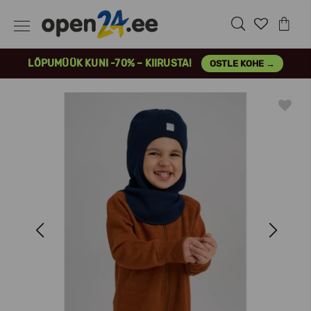
LÕPUMÜÜK KUNI -70% – KIIRUSTA!
OSTLE KOHE →
Previous
Next