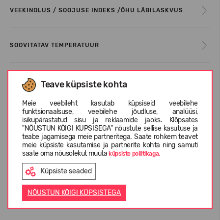
VEEKINDLUS / SOOJUSE INDEKS /ÕHU LÄBILASKVUS
SOOVITATAV TEMPERATUUR
HOOLDUSINFO
Teave küpsiste kohta
Meie veebileht kasutab küpsiseid veebilehe
funktsionaalsuse, veebilehe jõudluse, analüüsi,
SUURUSTE TABEL
isikupärastatud sisu ja reklaamide jaoks. Klõpsates
"NÕUSTUN KÕIGI KÜPSISEGA" nõustute sellise kasutuse ja
teabe jagamisega meie partneritega. Saate rohkem teavet
meie küpsiste kasutamise ja partnerite kohta ning samuti
INFORMATSIOON KOHTA REIMA
saate oma nõusolekut muuta
küpsiste poliitikaga.
Küpsiste seaded
KLIENTIDE ARVUSTUSED (0)
NÕUSTUN KÕIGI KÜPSISTEGA