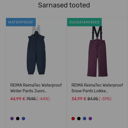
Sarnased tooted
WATERPROOF
SUUSATAMISEKS
REIMA ReimaTec Waterproof
REIMA ReimaTec Waterproof
Winter Pants Juoni
Snow Pants Loikka
5100113A
5100114A
44,99 €
79.95
(-44%)
34,99 €
84.95
(-59%)