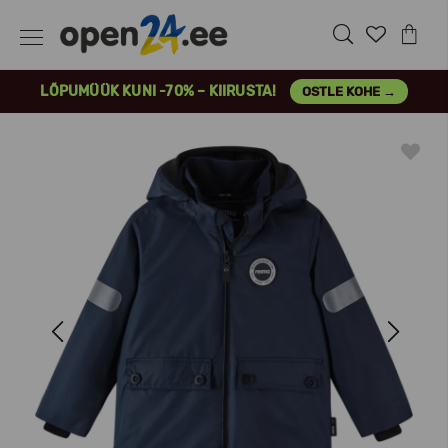
LÕPUMÜÜK KUNI -70% – KIIRUSTA!
OSTLE KOHE →
Previous
Next