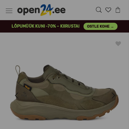
LÕPUMÜÜK KUNI -70% – KIIRUSTA!
OSTLE KOHE →
Previous
Next