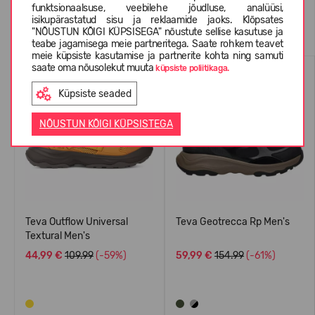
funktsionaalsuse, veebilehe jõudluse, analüüsi,
isikupärastatud sisu ja reklaamide jaoks. Klõpsates
Sarnased tooted
"NÕUSTUN KÕIGI KÜPSISEGA" nõustute sellise kasutuse ja
teabe jagamisega meie partneritega. Saate rohkem teavet
meie küpsiste kasutamise ja partnerite kohta ning samuti
saate oma nõusolekut muuta
küpsiste poliitikaga.
Küpsiste seaded
NÕUSTUN KÕIGI KÜPSISTEGA
Teva Outflow Universal
Teva Geotrecca Rp Men's
Textural Men's
44,99 €
109.99
(-59%)
59,99 €
154.99
(-61%)