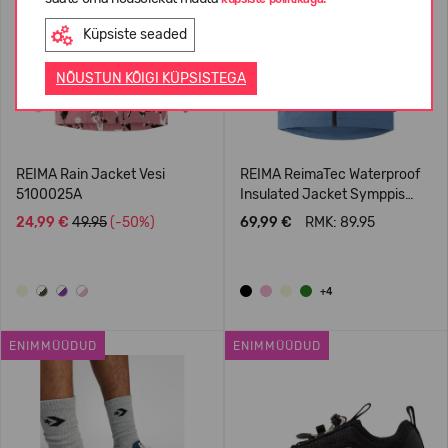
Küpsiste seaded
NÕUSTUN KÕIGI KÜPSISTEGA
REIMA Rain Jacket Vesi
REIMA ReimaTec Waterproof
5100025A
Insulated Jacket Symppis
5100045B
24,99 €
49.95
(-50%)
69,99 €
RMK: 89.95
+4
ENIMMÜÜDUD
ENIMMÜÜDUD