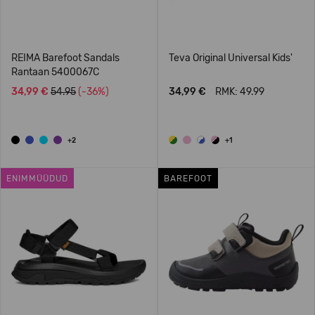
REIMA Barefoot Sandals
Teva Original Universal Kids'
Rantaan 5400067C
34,99 €
54.95
(-36%)
34,99 €
RMK: 49.99
+2
+1
ENIMMÜÜDUD
BAREFOOT