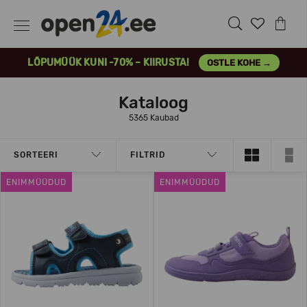
LÕPUMÜÜK KUNI -70% – KIIRUSTA!
OSTLE KOHE →
Kataloog
5365 Kaubad
SORTEERI
FILTRID
ENIMMÜÜDUD
ENIMMÜÜDUD