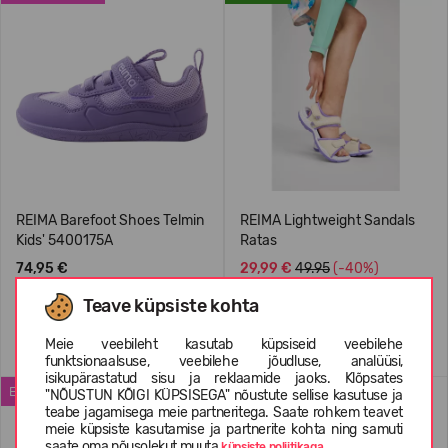
REIMA Barefoot Shoes Telmin
REIMA Lightweight Sandals
Kids' 5400175A
Ratas
74,95 €
29,99 €
49.95
(-40%)
Teave küpsiste kohta
+1
Meie veebileht kasutab küpsiseid veebilehe
funktsionaalsuse, veebilehe jõudluse, analüüsi,
isikupärastatud sisu ja reklaamide jaoks. Klõpsates
ENIMMÜÜDUD
WATERPROOF
"NÕUSTUN KÕIGI KÜPSISEGA" nõustute sellise kasutuse ja
teabe jagamisega meie partneritega. Saate rohkem teavet
meie küpsiste kasutamise ja partnerite kohta ning samuti
saate oma nõusolekut muuta
küpsiste poliitikaga.