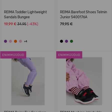
REIMA Toddler Lightweight
REIMA Barefoot Shoes Telmin
Sandals Bungee
Junior 5400176A
19,99 €
34.95
(-43%)
79,95 €
+4
ENIMMÜÜDUD
ENIMMÜÜDUD