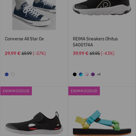
Converse All Star Ox
REIMA Sneakers Ohitus
5400174A
29,99 €
69.99
(-57%)
39,99 €
69.95
(-43%)
+1
ENIMMÜÜDUD
ENIMMÜÜDUD