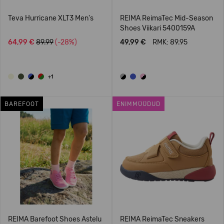
Teva Hurricane XLT3 Men's
REIMA ReimaTec Mid-Season
Shoes Viikari 5400159A
64,99 €
89.99
(-28%)
49,99 €
RMK: 89.95
+1
BAREFOOT
ENIMMÜÜDUD
REIMA Barefoot Shoes Astelu
REIMA ReimaTec Sneakers