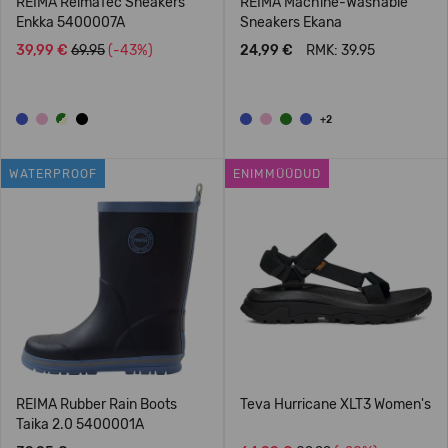
REIMA ReimaTec Sneakers
REIMA Machine-Washable
Enkka 5400007A
Sneakers Ekana
39,99 €
69.95
(-43%)
24,99 €
RMK: 39.95
+2
WATERPROOF
ENIMMÜÜDUD
REIMA Rubber Rain Boots
Teva Hurricane XLT3 Women's
Taika 2.0 5400001A