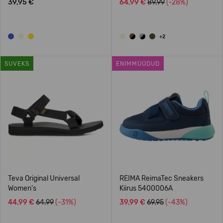
39,95 €
64,99 €
89.99
(-28%)
+2
SUVEKS
ENIMMÜÜDUD
Teva Original Universal
REIMA ReimaTec Sneakers
Women's
Kiirus 5400006A
44,99 €
64.99
(-31%)
39,99 €
69.95
(-43%)