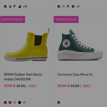
+16
+3
ENIMMÜÜDUD
ENIMMÜÜDUD
REIMA Rubber Rain Boots
Converse Ctas Move Hi
Ankles 5400039A
19,99 €
34.95
(-43%)
39,99 €
94.99
(-58%)
+1