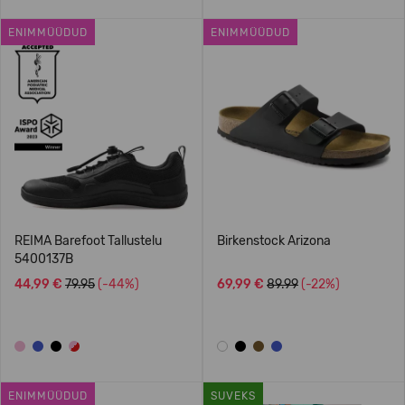
ENIMMÜÜDUD
ENIMMÜÜDUD
REIMA Barefoot Tallustelu
Birkenstock Arizona
5400137B
44,99 €
79.95
(-44%)
69,99 €
89.99
(-22%)
ENIMMÜÜDUD
SUVEKS