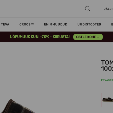
JÄLGI
TEVA
CROCS™
ENIMMÜÜDUD
UUDISTOOTED
LÕPUMÜÜK KUNI -70% – KIIRUSTA!
OSTLE KOHE →
TOM
100
KEVADE