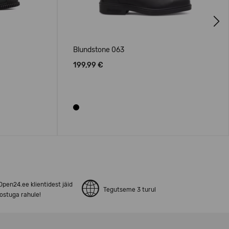
Next
Blundstone 063
199,99 €
pen24.ee klientidest jäid
Tegutseme 3 turul
ostuga rahule!