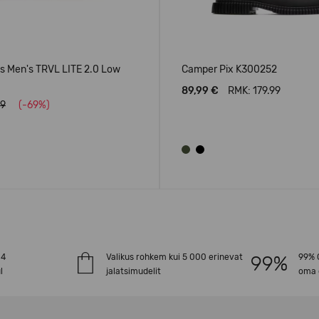
 Men's TRVL LITE 2.0 Low
Camper Pix K300252
89,99 €
RMK: 179.99
99
(-69%)
-4
Valikus rohkem kui 5 000 erinevat
99% O
l
jalatsimudelit
oma 