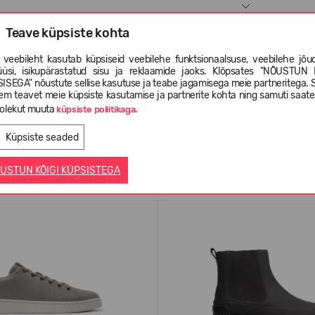
Teave küpsiste kohta
 veebileht kasutab küpsiseid veebilehe funktsionaalsuse, veebilehe jõud
üüsi, isikupärastatud sisu ja reklaamide jaoks. Klõpsates "NÕUSTUN 
ISEGA" nõustute sellise kasutuse ja teabe jagamisega meie partneritega. 
em teavet meie küpsiste kasutamise ja partnerite kohta ning samuti saat
olekut muuta
küpsiste poliitikaga.
Küpsiste seaded
Sarnased tooted
USTUN KÕIGI KÜPSISTEGA