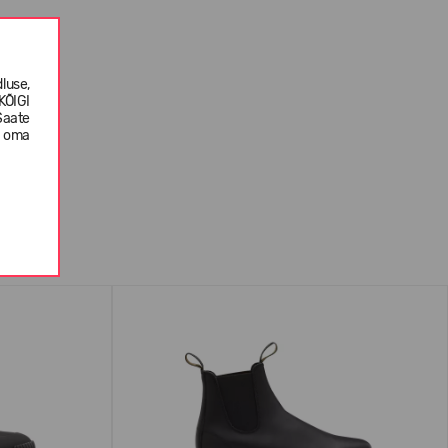
luse,
KÕIGI
Saate
e oma