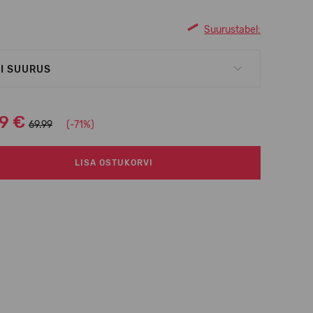
Suurustabel:
I SUURUS
99 €
69.99
(-71%)
LISA OSTUKORVI