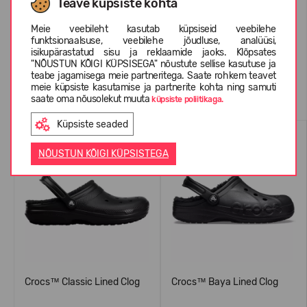
Teave küpsiste kohta
KLIENTIDE ARVUSTUSED (0)
Meie veebileht kasutab küpsiseid veebilehe
funktsionaalsuse, veebilehe jõudluse, analüüsi,
isikupärastatud sisu ja reklaamide jaoks. Klõpsates
"NÕUSTUN KÕIGI KÜPSISEGA" nõustute sellise kasutuse ja
teabe jagamisega meie partneritega. Saate rohkem teavet
Sarnased tooted
meie küpsiste kasutamise ja partnerite kohta ning samuti
saate oma nõusolekut muuta
küpsiste poliitikaga.
Küpsiste seaded
NÕUSTUN KÕIGI KÜPSISTEGA
Crocs™ Classic Lined Clog
Crocs™ Baya Lined Clog