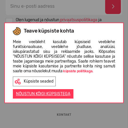
Olen lugenud ja nõustun
privaatsuspoliitikaga
ja
isikuandmete kaitse eeskirjadega
Teave küpsiste kohta
Meie veebileht kasutab küpsiseid veebilehe
funktsionaalsuse, veebilehe jõudluse, analüüsi,
isikupärastatud sisu ja reklaamide jaoks. Klõpsates
"NÕUSTUN KÕIGI KÜPSISEGA" nõustute sellise kasutuse ja
teabe jagamisega meie partneritega. Saate rohkem teavet
meie küpsiste kasutamise ja partnerite kohta ning samuti
saate oma nõusolekut muuta
küpsiste poliitikaga.
Küpsiste seaded
INFORMATSIOON
NÕUSTUN KÕIGI KÜPSISTEGA
ETTEVÕTTEST
KONTAKT