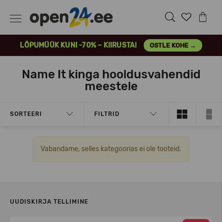
LÕPUMÜÜK KUNI -70% – KIIRUSTA!
OSTLE KOHE →
Name It kinga hooldusvahendid
meestele
SORTEERI
FILTRID
Vabandame, selles kategoorias ei ole tooteid.
UUDISKIRJA TELLIMINE