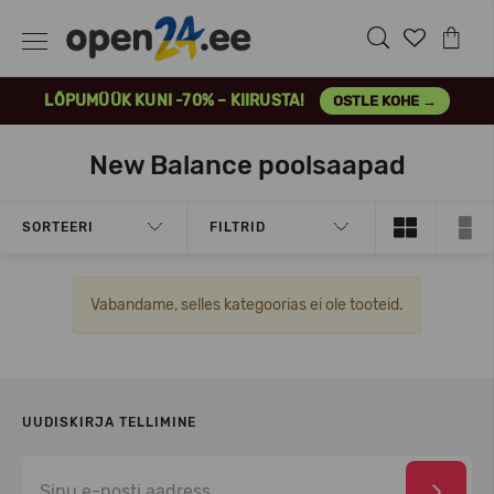
LÕPUMÜÜK KUNI -70% – KIIRUSTA!
OSTLE KOHE →
New Balance poolsaapad
SORTEERI
FILTRID
Vabandame, selles kategoorias ei ole tooteid.
UUDISKIRJA TELLIMINE