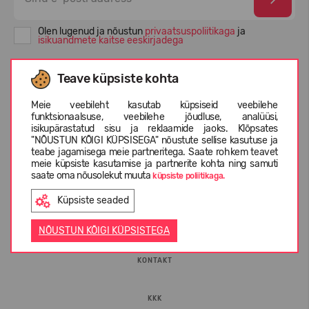
Olen lugenud ja nõustun
privaatsuspoliitikaga
ja
isikuandmete kaitse eeskirjadega
Teave küpsiste kohta
Meie veebileht kasutab küpsiseid veebilehe
funktsionaalsuse, veebilehe jõudluse, analüüsi,
isikupärastatud sisu ja reklaamide jaoks. Klõpsates
"NÕUSTUN KÕIGI KÜPSISEGA" nõustute sellise kasutuse ja
teabe jagamisega meie partneritega. Saate rohkem teavet
meie küpsiste kasutamise ja partnerite kohta ning samuti
saate oma nõusolekut muuta
küpsiste poliitikaga.
INFORMATSIOON
Küpsiste seaded
ETTEVÕTTEST
NÕUSTUN KÕIGI KÜPSISTEGA
KONTAKT
KKK