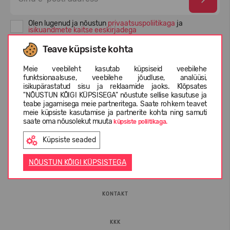
Olen lugenud ja nõustun
privaatsuspoliitikaga
ja
isikuandmete kaitse eeskirjadega
Teave küpsiste kohta
Meie veebileht kasutab küpsiseid veebilehe
funktsionaalsuse, veebilehe jõudluse, analüüsi,
isikupärastatud sisu ja reklaamide jaoks. Klõpsates
"NÕUSTUN KÕIGI KÜPSISEGA" nõustute sellise kasutuse ja
teabe jagamisega meie partneritega. Saate rohkem teavet
meie küpsiste kasutamise ja partnerite kohta ning samuti
saate oma nõusolekut muuta
küpsiste poliitikaga.
INFORMATSIOON
Küpsiste seaded
NÕUSTUN KÕIGI KÜPSISTEGA
ETTEVÕTTEST
KONTAKT
KKK