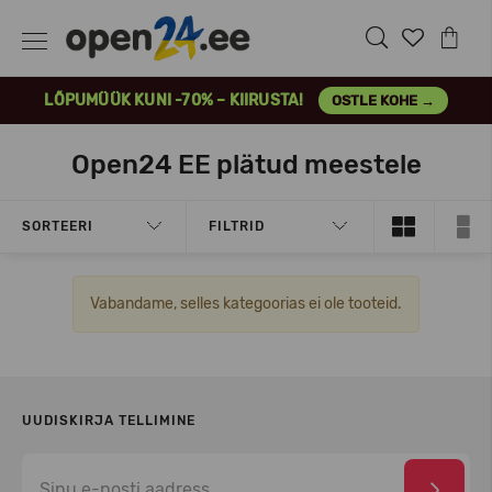
LÕPUMÜÜK KUNI -70% – KIIRUSTA!
OSTLE KOHE →
Open24 EE plätud meestele
SORTEERI
FILTRID
Vabandame, selles kategoorias ei ole tooteid.
UUDISKIRJA TELLIMINE