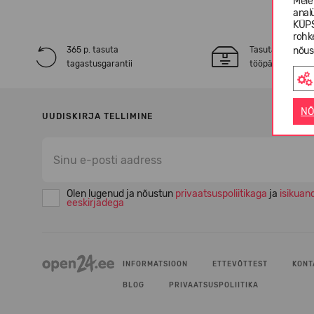
Meie
anal
KÜPS
rohk
365 p. tasuta
Tasuta* tarne 2
nõus
tagastusgarantii
tööpäeva jooksu
NÕ
UUDISKIRJA TELLIMINE
Olen lugenud ja nõustun
privaatsuspoliitikaga
ja
isikuan
eeskirjadega
INFORMATSIOON
ETTEVÕTTEST
KONT
BLOG
PRIVAATSUSPOLIITIKA