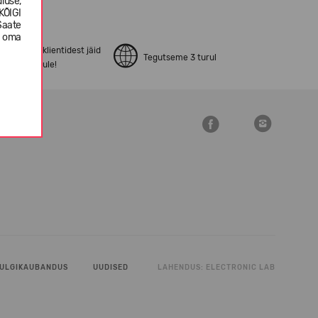
luse,
KÕIGI
Saate
e oma
pen24.ee klientidest jäid
Tegutseme 3 turul
ostuga rahule!
ULGIKAUBANDUS
UUDISED
LAHENDUS:
ELECTRONIC LAB