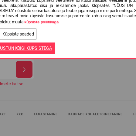
 veebileht kasutab küpsiseid veebilehe funktsionaalsuse, veebilehe jõud
üüsi, isikupärastatud sisu ja reklaamide jaoks. Klõpsates "NÕUSTUN 
ISEGA" nõustute sellise kasutuse ja teabe jagamisega meie partneritega. 
em teavet meie küpsiste kasutamise ja partnerite kohta ning samuti saat
-4
olekut muuta
Valikus rohkem kui 5 000 erinevat
99% O
küpsiste poliitikaga.
l
jalatsimudelit
oma 
Küpsiste seaded
USTUN KÕIGI KÜPSISTEGA
dmete kaitse
AKT
KKK
TAGASTAMINE
KAUPADE KOHALETOIMETAMINE
H