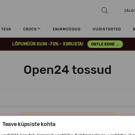
JÄLGI
TEVA
CROCS™
ENIMMÜÜDUD
UUDISTOOTED
LÕPUMÜÜK KUNI -70% – KIIRUSTA!
OSTLE KOHE →
Open24 tossud
Vabandame, selles kategoorias ei ole tooteid.
Teave küpsiste kohta