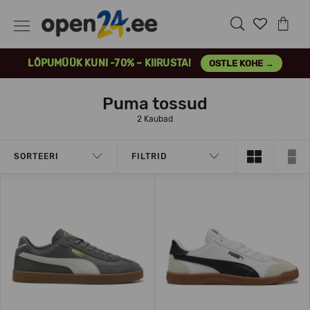
LÕPUMÜÜK KUNI -70% – KIIRUSTA!
OSTLE KOHE →
Puma tossud
2 Kaubad
SORTEERI
FILTRID