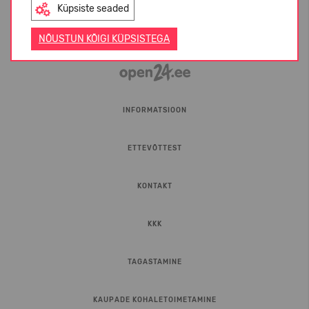
Küpsiste seaded
NÕUSTUN KÕIGI KÜPSISTEGA
INFORMATSIOON
ETTEVÕTTEST
KONTAKT
KKK
TAGASTAMINE
KAUPADE KOHALETOIMETAMINE