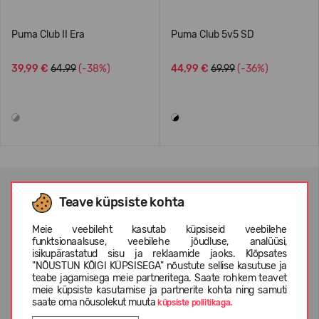
Puma Club II Era
Puma Club 5v5 SD
39,99 €
64.99
(-38%)
44,99 €
69.99
(-36%)
UUDISKIRJA TELLIMINE
Teave küpsiste kohta
Meie veebileht kasutab küpsiseid veebilehe
funktsionaalsuse, veebilehe jõudluse, analüüsi,
isikupärastatud sisu ja reklaamide jaoks. Klõpsates
"NÕUSTUN KÕIGI KÜPSISEGA" nõustute sellise kasutuse ja
Olen lugenud ja nõustun
privaatsuspoliitikaga
ja
teabe jagamisega meie partneritega. Saate rohkem teavet
isikuandmete kaitse eeskirjadega
meie küpsiste kasutamise ja partnerite kohta ning samuti
saate oma nõusolekut muuta
küpsiste poliitikaga.