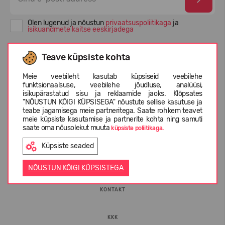
Olen lugenud ja nõustun
privaatsuspoliitikaga
ja
isikuandmete kaitse eeskirjadega
Teave küpsiste kohta
Meie veebileht kasutab küpsiseid veebilehe
funktsionaalsuse, veebilehe jõudluse, analüüsi,
isikupärastatud sisu ja reklaamide jaoks. Klõpsates
"NÕUSTUN KÕIGI KÜPSISEGA" nõustute sellise kasutuse ja
teabe jagamisega meie partneritega. Saate rohkem teavet
meie küpsiste kasutamise ja partnerite kohta ning samuti
saate oma nõusolekut muuta
küpsiste poliitikaga.
INFORMATSIOON
Küpsiste seaded
ETTEVÕTTEST
NÕUSTUN KÕIGI KÜPSISTEGA
KONTAKT
KKK