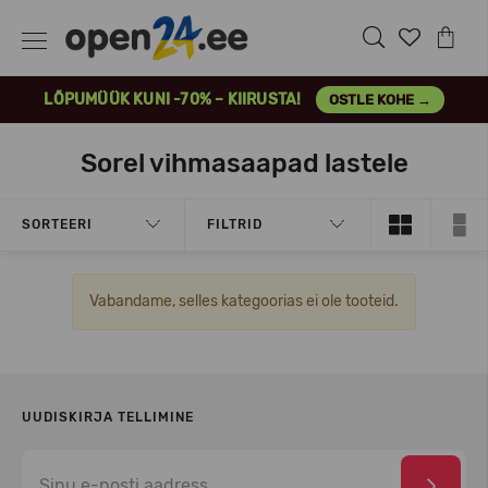
LÕPUMÜÜK KUNI -70% – KIIRUSTA!
OSTLE KOHE →
Sorel vihmasaapad lastele
SORTEERI
FILTRID
Vabandame, selles kategoorias ei ole tooteid.
UUDISKIRJA TELLIMINE