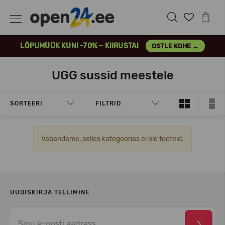
LÕPUMÜÜK KUNI -70% – KIIRUSTA!
OSTLE KOHE →
UGG sussid meestele
SORTEERI
FILTRID
Vabandame, selles kategoorias ei ole tooteid.
UUDISKIRJA TELLIMINE