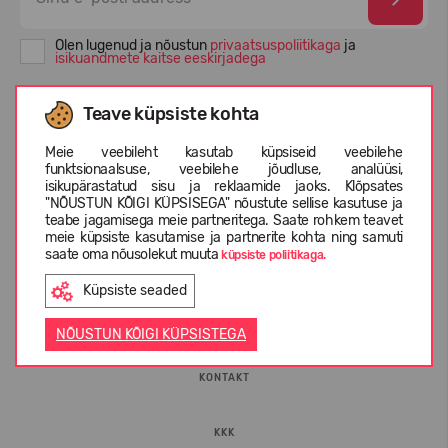
Olen lugenud ja nõustun
privaatsuspoliitikaga
ja
isikuandmete kaitse eeskirjadega
Teave küpsiste kohta
Meie veebileht kasutab küpsiseid veebilehe
funktsionaalsuse, veebilehe jõudluse, analüüsi,
isikupärastatud sisu ja reklaamide jaoks. Klõpsates
"NÕUSTUN KÕIGI KÜPSISEGA" nõustute sellise kasutuse ja
teabe jagamisega meie partneritega. Saate rohkem teavet
meie küpsiste kasutamise ja partnerite kohta ning samuti
saate oma nõusolekut muuta
küpsiste poliitikaga.
INFORMATSIOON
Küpsiste seaded
ETTEVÕTTEST
NÕUSTUN KÕIGI KÜPSISTEGA
KONTAKT
KKK