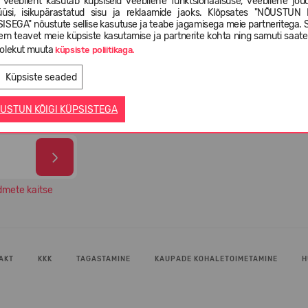
 veebileht kasutab küpsiseid veebilehe funktsionaalsuse, veebilehe jõud
üüsi, isikupärastatud sisu ja reklaamide jaoks. Klõpsates "NÕUSTUN 
ISEGA" nõustute sellise kasutuse ja teabe jagamisega meie partneritega. 
em teavet meie küpsiste kasutamise ja partnerite kohta ning samuti saat
-4
olekut muuta
Valikus rohkem kui 5 000 erinevat
99% O
küpsiste poliitikaga.
l
jalatsimudelit
oma 
Küpsiste seaded
USTUN KÕIGI KÜPSISTEGA
dmete kaitse
AKT
KKK
TAGASTAMINE
KAUPADE KOHALETOIMETAMINE
H