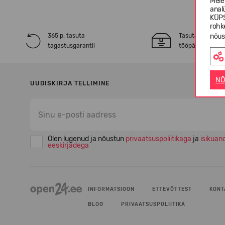
Meie
anal
KÜPS
rohk
365 p. tasuta
Tasuta* tarne 2
nõus
tagastusgarantii
tööpäeva jooksu
NÕ
UUDISKIRJA TELLIMINE
Olen lugenud ja nõustun
privaatsuspoliitikaga
ja
isikuan
eeskirjadega
INFORMATSIOON
ETTEVÕTTEST
KONT
BLOG
PRIVAATSUSPOLIITIKA