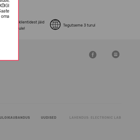
luse,
KÕIGI
Saate
e oma
pen24.ee klientidest jäid
Tegutseme 3 turul
ostuga rahule!
ULGIKAUBANDUS
UUDISED
LAHENDUS:
ELECTRONIC LAB