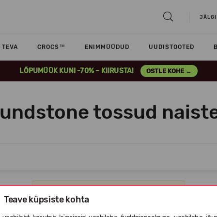
JÄLGI
TEVA
CROCS™
ENIMMÜÜDUD
UUDISTOOTED
LÕPUMÜÜK KUNI -70% – KIIRUSTA!
OSTLE KOHE →
lundstone tossud naiste
Vabandame, selles kategoorias ei ole tooteid.
Teave küpsiste kohta