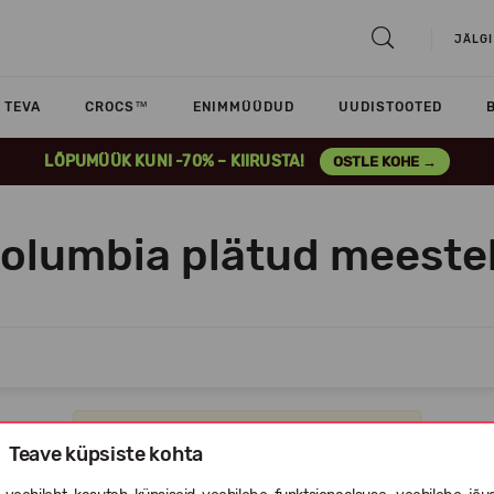
JÄLGI
TEVA
CROCS™
ENIMMÜÜDUD
UUDISTOOTED
LÕPUMÜÜK KUNI -70% – KIIRUSTA!
OSTLE KOHE →
olumbia plätud meeste
Vabandame, selles kategoorias ei ole tooteid.
Teave küpsiste kohta