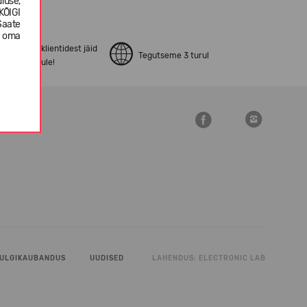
luse,
KÕIGI
Saate
e oma
pen24.ee klientidest jäid
Tegutseme 3 turul
ostuga rahule!
ULGIKAUBANDUS
UUDISED
LAHENDUS:
ELECTRONIC LAB