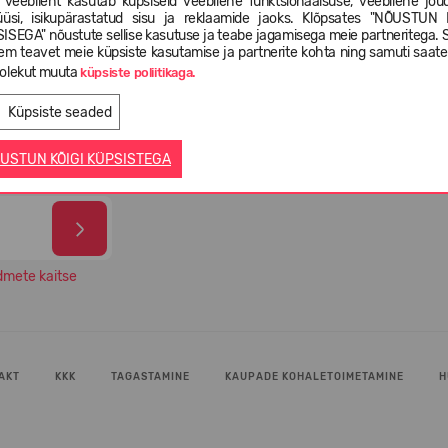
 veebileht kasutab küpsiseid veebilehe funktsionaalsuse, veebilehe jõud
üüsi, isikupärastatud sisu ja reklaamide jaoks. Klõpsates "NÕUSTUN 
ISEGA" nõustute sellise kasutuse ja teabe jagamisega meie partneritega. 
em teavet meie küpsiste kasutamise ja partnerite kohta ning samuti saat
-4
olekut muuta
Valikus rohkem kui 5 000 erinevat
99% O
küpsiste poliitikaga.
l
jalatsimudelit
oma 
Küpsiste seaded
USTUN KÕIGI KÜPSISTEGA
dmete kaitse
AKT
KKK
TAGASTAMINE
KAUPADE KOHALETOIMETAMINE
H