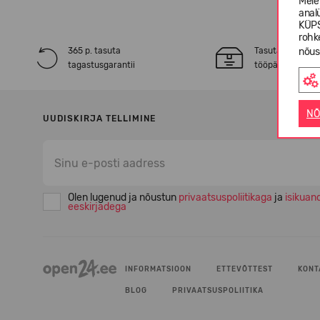
Meie
anal
KÜPS
rohk
365 p. tasuta
Tasuta* tarne 2
nõus
tagastusgarantii
tööpäeva jooksu
NÕ
UUDISKIRJA TELLIMINE
Olen lugenud ja nõustun
privaatsuspoliitikaga
ja
isikuan
eeskirjadega
INFORMATSIOON
ETTEVÕTTEST
KONT
BLOG
PRIVAATSUSPOLIITIKA