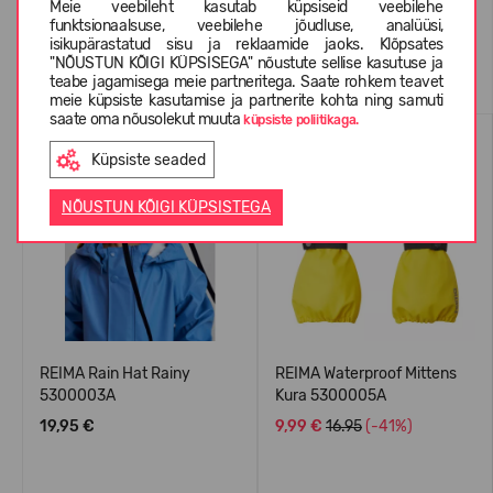
Meie veebileht kasutab küpsiseid veebilehe
funktsionaalsuse, veebilehe jõudluse, analüüsi,
isikupärastatud sisu ja reklaamide jaoks. Klõpsates
Sarnased tooted
"NÕUSTUN KÕIGI KÜPSISEGA" nõustute sellise kasutuse ja
teabe jagamisega meie partneritega. Saate rohkem teavet
meie küpsiste kasutamise ja partnerite kohta ning samuti
saate oma nõusolekut muuta
küpsiste poliitikaga.
WATERPROOF
ENIMMÜÜDUD
Küpsiste seaded
NÕUSTUN KÕIGI KÜPSISTEGA
REIMA Rain Hat Rainy
REIMA Waterproof Mittens
5300003A
Kura 5300005A
19,95 €
9,99 €
16.95
(-41%)