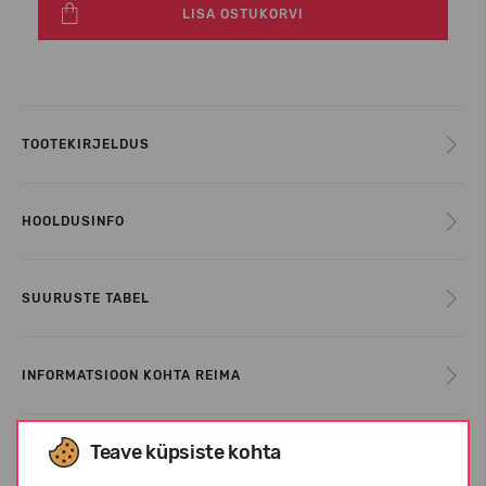
LISA OSTUKORVI
TOOTEKIRJELDUS
HOOLDUSINFO
SUURUSTE TABEL
INFORMATSIOON KOHTA REIMA
Teave küpsiste kohta
KLIENTIDE ARVUSTUSED (0)