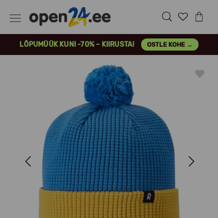
LÕPUMÜÜK KUNI -70% – KIIRUSTA!
OSTLE KOHE →
Previous
Next