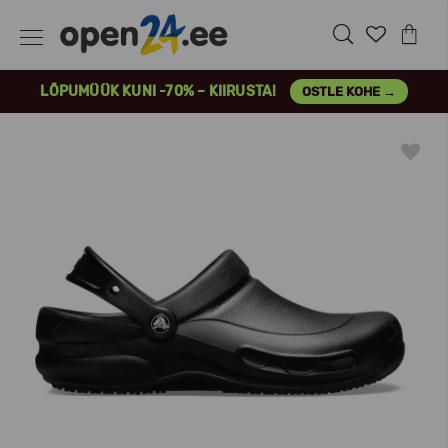
LÕPUMÜÜK KUNI -70% – KIIRUSTA!
OSTLE KOHE →
Previous
Next