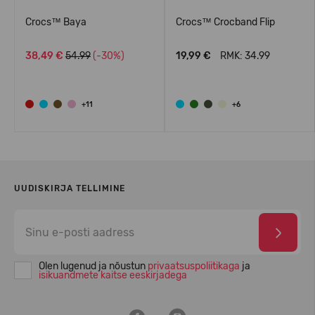
Crocs™ Baya
Crocs™ Crocband Flip
38,49 €
54.99
(-30%)
19,99 €
RMK: 34.99
+11
+6
UUDISKIRJA TELLIMINE
Olen lugenud ja nõustun
privaatsuspoliitikaga
ja
isikuandmete kaitse eeskirjadega