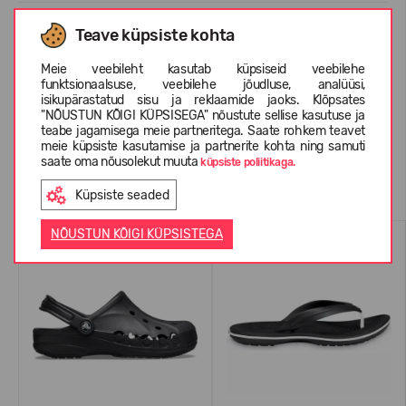
Teave küpsiste kohta
INFORMATSIOON KOHTA CROCS™
Meie veebileht kasutab küpsiseid veebilehe
funktsionaalsuse, veebilehe jõudluse, analüüsi,
isikupärastatud sisu ja reklaamide jaoks. Klõpsates
KLIENTIDE ARVUSTUSED (10)
"NÕUSTUN KÕIGI KÜPSISEGA" nõustute sellise kasutuse ja
teabe jagamisega meie partneritega. Saate rohkem teavet
meie küpsiste kasutamise ja partnerite kohta ning samuti
saate oma nõusolekut muuta
küpsiste poliitikaga.
Sarnased tooted
Küpsiste seaded
NÕUSTUN KÕIGI KÜPSISTEGA
ENIMMÜÜDUD
ENIMMÜÜDUD